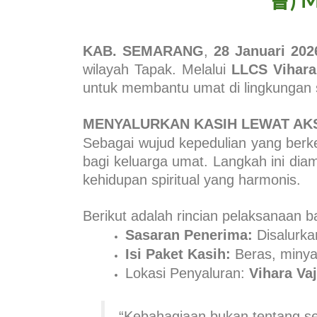
會) M
KAB. SEMARANG
,
28 Januari 202
wilayah Tapak. Melalui
LLCS
Vihar
untuk membantu umat di lingkungan se
MENYALURKAN KASIH LEWAT AKS
Sebagai wujud kepedulian yang berke
bagi keluarga umat. Langkah ini dia
kehidupan spiritual yang harmonis.
Berikut adalah rincian pelaksanaan ba
Sasaran Penerima:
Disalurka
Isi Paket Kasih:
Beras, minya
Lokasi Penyaluran:
Vihara Va
“Kebahagiaan bukan tentang seb