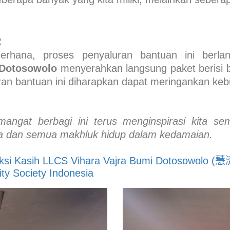
R
rhana, proses penyaluran bantuan ini berl
 Dotosowolo
menyerahkan langsung paket berisi 
ran bantuan ini diharapkan dapat meringankan ke
mangat berbagi ini terus menginspirasi kita s
ta dan semua makhluk hidup dalam kedamaian.
 Aksi Kasih LLCS Vihara Vajra Bumi Dotosowol
ity Society Indonesia