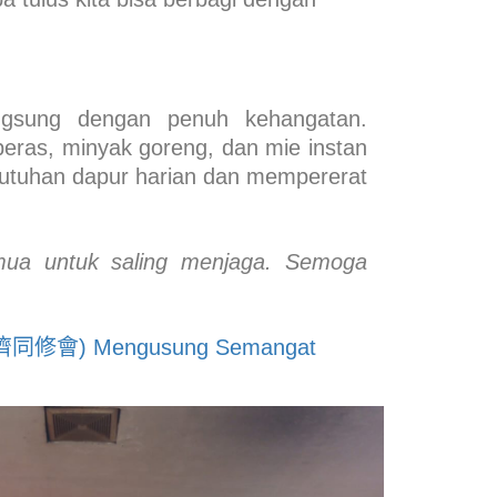
angsung dengan penuh kehangatan.
beras, minyak goreng, dan mie instan
butuhan dapur harian dan mempererat
emua untuk saling menjaga. Semoga
o (慧濟同修會) Mengusung Semangat