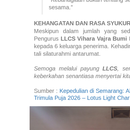
sesama.”
KEHANGATAN DAN RASA SYUKU
Meskipun dalam jumlah yang sede
Pengurus
LLCS
Vihara Vajra Bumi
kepada 6 keluarga penerima. Kehadi
tali silaturahmi antarumat.
Semoga melalui payung
LLCS
, se
keberkahan senantiasa menyertai ki
Sumber :
Kepedulian di Semarang:
Trimula Puja 2026 – Lotus Light Char