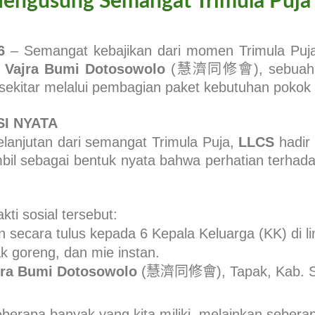
engusung Semangat Trimula Puja
6
– Semangat kebajikan dari momen Trimula Puja
a Vajra Bumi Dotosowolo
(慧濟同修會), sebuah aks
kitar melalui pembagian paket kebutuhan pokok di
I NYATA
lanjutan dari semangat Trimula Puja,
LLCS
hadir
mbil sebagai bentuk nyata bahwa perhatian terhad
kti sosial tersebut:
n secara tulus kepada 6 Kepala Keluarga (KK) di l
k goreng, dan mie instan.
jra Bumi Dotosowolo
(慧濟同修會), Tapak, Kab. S
erapa banyak yang kita miliki, melainkan seberapa