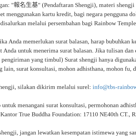
ngan: "報名生基" (Pendaftaran Shengji), materi shengji 
et menggunakan kartu kredit, bagi negara pengguna do
 disalurkan melalui persembahan bagi Rainbow Temple
 (Jika Anda memerlukan surat balasan, harap bubuhkan ke
t Anda untuk menerima surat balasan. Jika tulisan dan
a pengiriman yang timbul) Surat shengji hanya digunak
 lain, surat konsultasi, mohon adhisthana, mohon fu, d
hengji, silakan dikirim melalui surel:
info@tbs-rainbo
untuk menangani surat konsultasi, permohonan adhisth
da Kantor True Buddha Foundation: 17110 NE40th CT.
hengji, jangan lewatkan kesempatan istimewa yang san