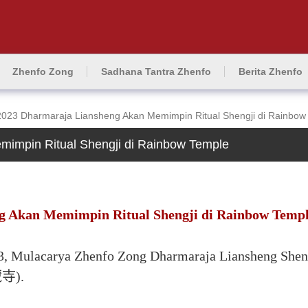
Zhenfo Zong
Sadhana Tantra Zhenfo
Berita Zhenfo
023 Dharmaraja Liansheng Akan Memimpin Ritual Shengji di Rainbow
impin Ritual Shengji di Rainbow Temple
g Akan Memimpin Ritual Shengji di Rainbow Temp
23, Mulacarya Zhenfo Zong Dharmaraja Liansheng She
藏寺).