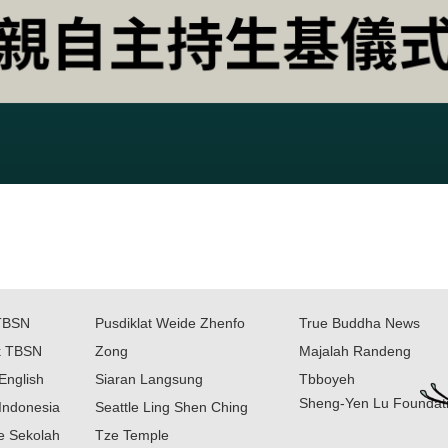
TBSN
Pusdiklat Weide Zhenfo
True Buddha News
k TBSN
Zong
Majalah Randeng
English
Siaran Langsung
Tbboyeh
Sheng-Yen Lu Foundat
Indonesia
Seattle Ling Shen Ching
ne Sekolah
Tze Temple