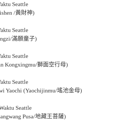
aktu Seattle
Caishen /黃財神)
aktu Seattle
ntongzi/滿願童子)
aktu Seattle
imian Kongxingmu/獅面空行母)
aktu Seattle
dewi Yaochi (Yaochijinmu/瑤池金母)
Waktu Seattle
(Dizangwang Pusa/地藏王菩薩)