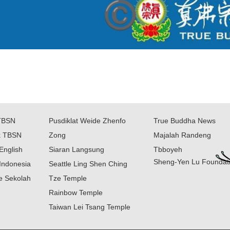
TBSN
Pusdiklat Weide Zhenfo
True Buddha News
k TBSN
Zong
Majalah Randeng
English
Siaran Langsung
Tbboyeh
Sheng-Yen Lu Foundat
Indonesia
Seattle Ling Shen Ching
ne Sekolah
Tze Temple
Rainbow Temple
Taiwan Lei Tsang Temple