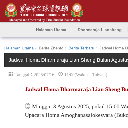
Halaman Utama
Dharmaraja Liansheng
Halaman Utama
Berita Zhenfo
Berita Terbaru
Jadwal Homa Dh
Jadwal Homa Dharmaraja Lian Sheng Bulan Agustu
Tanggal：2025/07/16
11:00(Waktu Taiwan)
Jadwal Homa Dharmaraja Lian Sheng Bul
◎ Minggu, 3 Agustus 2025, pukul 15:00 Wak
Upacara Homa Amoghapasalokesvara (