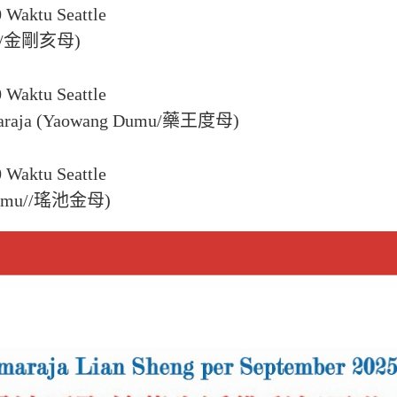
 Waktu Seattle
aimu/金剛亥母)
 Waktu Seattle
jyaraja (Yaowang Dumu/藥王度母)
 Waktu Seattle
ijinmu//瑤池金母)