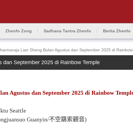
Zhenfo Zong
Sadhana Tantra Zhenfo
Berita Zhenfo
armaraja Lian Sheng Bulan Agustus dan September 2025 di Rainbow
s dan September 2025 di Rainbow Temple
an Agustus dan September 2025 di Rainbow Templ
tu Seattle
Bukongjuansuo Guanyin/不空羂索觀音)