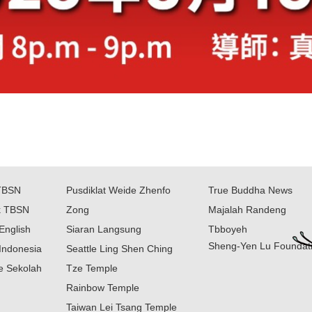
TBSN
Pusdiklat Weide Zhenfo
True Buddha News
k TBSN
Zong
Majalah Randeng
English
Siaran Langsung
Tbboyeh
Sheng-Yen Lu Foundat
Indonesia
Seattle Ling Shen Ching
ne Sekolah
Tze Temple
Rainbow Temple
Taiwan Lei Tsang Temple