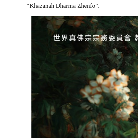
“Khazanah Dharma Zhenfo”.