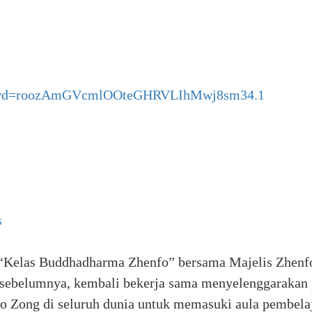
2?pwd=roozAmGVcmlOOteGHRVLIhMwj8sm34.1
s
 “Kelas Buddhadharma Zhenfo” bersama Majelis Zhenfo
 sebelumnya, kembali bekerja sama menyelenggarakan 
fo Zong di seluruh dunia untuk memasuki aula pembe