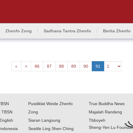
Zhenfo Zong
Sadhana Tantra Zhenfo
Berita Zhenfo
First
Next
«
<
86
87
88
89
90
91
TBSN
Pusdiklat Weide Zhenfo
True Buddha News
k TBSN
Zong
Majalah Randeng
English
Siaran Langsung
Tbboyeh
Sheng-Yen Lu Foundat
Indonesia
Seattle Ling Shen Ching