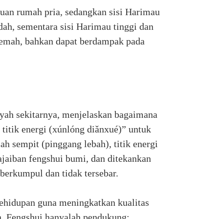
tuan rumah pria, sedangkan sisi Harimau
dah, sementara sisi Harimau tinggi dan
lemah, bahkan dapat berdampak pada
ayah sekitarnya, menjelaskan bagaimana
itik energi (xúnlóng diǎnxué)” untuk
ah sempit (pinggang lebah), titik energi
eajaiban fengshui bumi, dan ditekankan
berkumpul dan tidak tersebar.
kehidupan guna meningkatkan kualitas
in. Fengshui hanyalah pendukung;