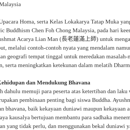
Malaysia
Upacara Homa, serta Kelas Lokakarya Tatap Muka yang
ric Buddhism Chen Foh Chong Malaysia, pada hari ke
hmat Acarya Lian Man (長老蓮滿上師) untuk mengajark
ebut, melalui contoh-contoh nyata yang mendalam nam
an geografi tempat tinggal untuk meredakan masalah-
n, serta meningkatkan ketekunan dalam melatih Dhar
 Kehidupan dan Mendukung Bhavana
h dahulu memuji para peserta atas ketertiban dan laku
upakan pembinaan penting bagi siswa Buddha. Ayush
an bhavana, baik kekayaan duniawi maupun kekayaan ad
paya kausalya bertujuan membantu para sadhaka menem
ran yang tidak perlu, dan menggunakan bekal duniawi