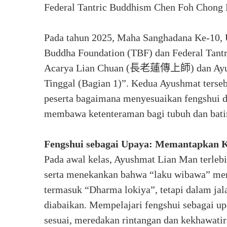
Federal Tantric Buddhism Chen Foh Chong 
Pada tahun 2025, Maha Sanghadana Ke-10, 
Buddha Foundation (TBF) dan Federal Tant
Acarya Lian Chuan (長老蓮傳上師) dan Ayus
Tinggal (Bagian 1)”. Kedua Ayushmat ters
peserta bagaimana menyesuaikan fengshui d
membawa ketenteraman bagi tubuh dan bati
Fengshui sebagai Upaya: Memantapkan
Pada awal kelas, Ayushmat Lian Man terlebi
serta menekankan bahwa “laku wibawa” mer
termasuk “Dharma lokiya”, tetapi dalam jal
diabaikan. Mempelajari fengshui sebagai u
sesuai, meredakan rintangan dan kekhawati