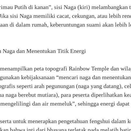
arimau Putih di kanan”, sisi Naga (kiri) melambangkan 
ka sisi Naga memiliki cacat, cekungan, atau lebih ren
aan di dalam rumah, keberuntungan suami akan lebih 
 Naga dan Menentukan Titik Energi
ga menampilkan peta topografi Rainbow Temple dan wil
unakan kebijaksanaan “mencari naga dan menentukan t
eografis seperti arah pegunungan (naga yang datang), cel
dua naga berebut mutiara), para peserta diperlihatkan k
mengelilingi dan air memeluk”, sehingga energi dapat 
eserta untuk menerapkan pengetahuan fengshui dalam 
kan bahwa inti dari bhavana terletak pada melatih bat