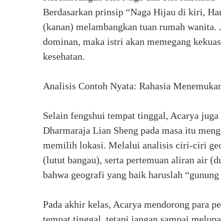
Berdasarkan prinsip “Naga Hijau di kiri, H
(kanan) melambangkan tuan rumah wanita. Ji
dominan, maka istri akan memegang kekuas
kesehatan.
Analisis Contoh Nyata: Rahasia Menemukan
Selain fengshui tempat tinggal, Acarya ju
Dharmaraja Lian Sheng pada masa itu mengg
memilih lokasi. Melalui analisis ciri-ciri g
(lutut bangau), serta pertemuan aliran air (
bahwa geografi yang baik haruslah “gunung 
Pada akhir kelas, Acarya mendorong para p
tempat tinggal, tetapi jangan sampai melupa