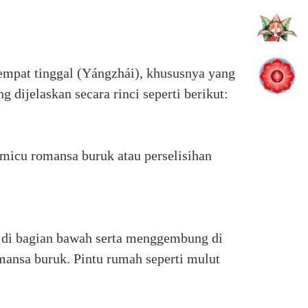
empat tinggal (Yángzhái), khususnya yang
ijelaskan secara rinci seperti berikut:
icu romansa buruk atau perselisihan
r di bagian bawah serta menggembung di
nsa buruk. Pintu rumah seperti mulut