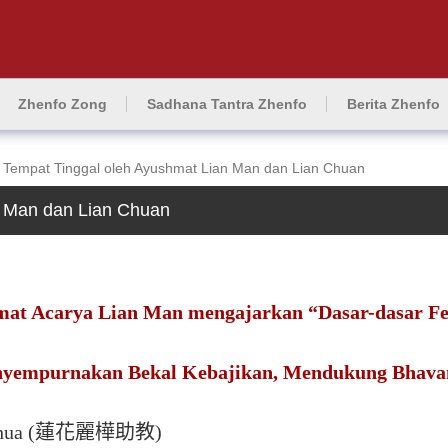
Zhenfo Zong
Sadhana Tantra Zhenfo
Berita Zhenfo
 Tempat Tinggal oleh Ayushmat Lian Man dan Lian Chuan
n Man dan Lian Chuan
at Acarya Lian Man mengajarkan “Dasar-dasar Fe
yempurnakan Bekal Kebajikan, Mendukung Bhav
ua Lihua (蓮花麗樺助教)