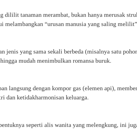
ang dililit tanaman merambat, bukan hanya merusak str
i melambangkan “urusan manusia yang saling melilit”
gan jenis yang sama sekali berbeda (misalnya satu poho
sehingga mudah menimbulkan romansa buruk.
apan langsung dengan kompor gas (elemen api), membent
i dan ketidakharmonisan keluarga.
 bentuknya seperti alis wanita yang melengkung, ini j