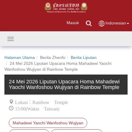
Masuk
Indonesian
Toggle
navigation
Halaman Utama
Berita Zhenfo
Berita Liputan
24 Mei 2026 Liputan Upacara Homa Mahadewi Yaochi
Wanfoshou Wujiyan di Rainbow Temple
24 Mei 2026 Liputan Upacara Homa Mahadewi
Yaochi Wanfoshou Wujiyan di Rainbow Temple
Lokasi：Rainbow Temple
15:00(Waktu Taiwan)
Mahadewi Yaochi Wanfoshou Wujiyan