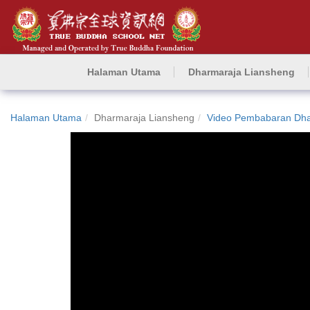
Halaman Utama
Dharmaraja Liansheng
Halaman Utama
Dharmaraja Liansheng
Video Pembabaran Dh