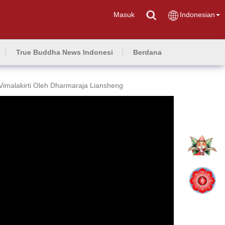
Masuk
Indonesian
True Buddha News Indonesi
Berdana
Vimalakirti Oleh Dharmaraja Liansheng