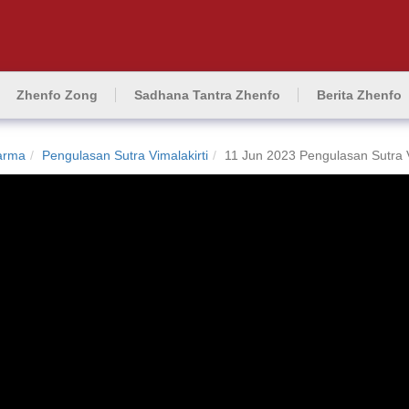
Zhenfo Zong
Sadhana Tantra Zhenfo
Berita Zhenfo
arma
Pengulasan Sutra Vimalakirti
11 Jun 2023 Pengulasan Sutra 