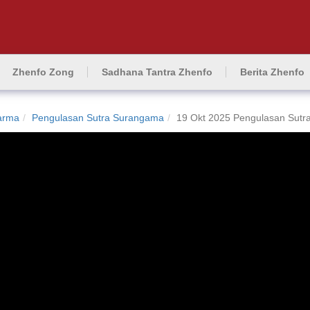
Zhenfo Zong
Sadhana Tantra Zhenfo
Berita Zhenfo
arma
Pengulasan Sutra Surangama
19 Okt 2025 Pengulasan Sutr