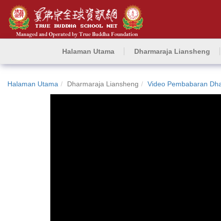
Halaman Utama
Dharmaraja Liansheng
Halaman Utama
Dharmaraja Liansheng
Video Pembabaran Dh