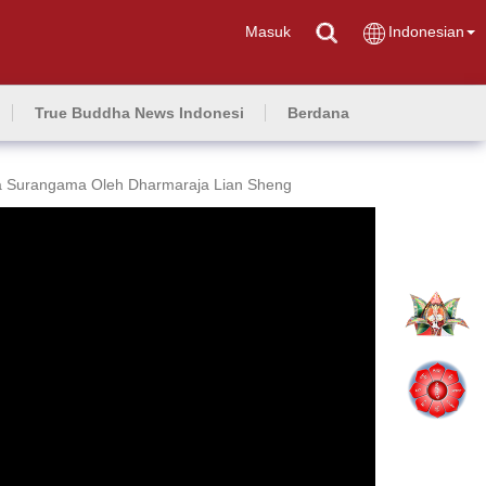
Masuk
Indonesian
True Buddha News Indonesi
Berdana
a Surangama Oleh Dharmaraja Lian Sheng