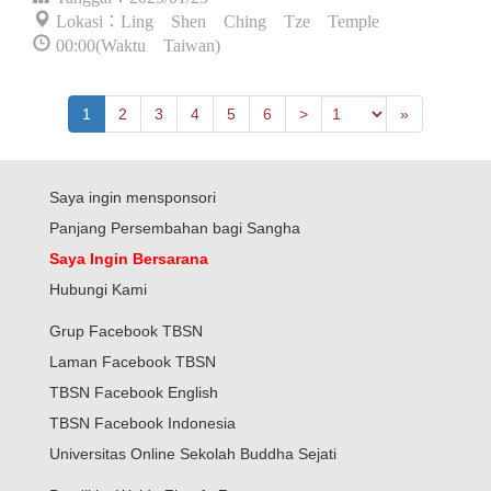
Lokasi：Ling Shen Ching Tze Temple
00:00(Waktu Taiwan)
Previous
Last
1
2
3
4
5
6
>
»
Saya ingin mensponsori
Panjang Persembahan bagi Sangha
Saya Ingin Bersarana
Hubungi Kami
Grup Facebook TBSN
Laman Facebook TBSN
TBSN Facebook English
TBSN Facebook Indonesia
Universitas Online Sekolah Buddha Sejati