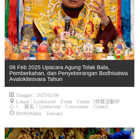
08 Feb 2025 Upacara Agung Tolak Bala,
Pemberkahan, dan Penyeberangan Bodhisatwa
Avalokitesvara Tahun
Tanggal：2025/02/08
Lokasi：Lynnwood Event Center（林霧活動中
心。 舊名：Lynnwood Convention Center）
00:00(Waktu Taiwan)