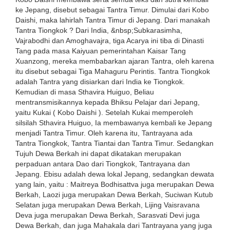
ke Jepang, disebut sebagai Tantra Timur. Dimulai dari Kobo
Daishi, maka lahirlah Tantra Timur di Jepang. Dari manakah
Tantra Tiongkok ? Dari India, &nbsp;Subkarasimha,
Vajrabodhi dan Amoghavajra, tiga Acarya ini tiba di Dinasti
Tang pada masa Kaiyuan pemerintahan Kaisar Tang
Xuanzong, mereka membabarkan ajaran Tantra, oleh karena
itu disebut sebagai Tiga Mahaguru Perintis. Tantra Tiongkok
adalah Tantra yang disiarkan dari India ke Tiongkok.
Kemudian di masa Sthavira Huiguo, Beliau
mentransmisikannya kepada Bhiksu Pelajar dari Jepang,
yaitu Kukai ( Kobo Daishi ). Setelah Kukai memperoleh
silsilah Sthavira Huiguo, Ia membawanya kembali ke Jepang
menjadi Tantra Timur. Oleh karena itu, Tantrayana ada
Tantra Tiongkok, Tantra Tiantai dan Tantra Timur. Sedangkan
Tujuh Dewa Berkah ini dapat dikatakan merupakan
perpaduan antara Dao dari Tiongkok, Tantrayana dan
Jepang. Ebisu adalah dewa lokal Jepang, sedangkan dewata
yang lain, yaitu : Maitreya Bodhisattva juga merupakan Dewa
Berkah, Laozi juga merupakan Dewa Berkah, Suciwan Kutub
Selatan juga merupakan Dewa Berkah, Lijing Vaisravana
Deva juga merupakan Dewa Berkah, Sarasvati Devi juga
Dewa Berkah, dan juga Mahakala dari Tantrayana yang juga