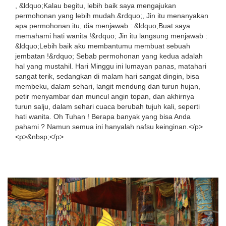
, &ldquo;Kalau begitu, lebih baik saya mengajukan
permohonan yang lebih mudah.&rdquo;, Jin itu menanyakan
apa permohonan itu, dia menjawab : &ldquo;Buat saya
memahami hati wanita !&rdquo; Jin itu langsung menjawab :
&ldquo;Lebih baik aku membantumu membuat sebuah
jembatan !&rdquo; Sebab permohonan yang kedua adalah
hal yang mustahil. Hari Minggu ini lumayan panas, matahari
sangat terik, sedangkan di malam hari sangat dingin, bisa
membeku, dalam sehari, langit mendung dan turun hujan,
petir menyambar dan muncul angin topan, dan akhirnya
turun salju, dalam sehari cuaca berubah tujuh kali, seperti
hati wanita. Oh Tuhan ! Berapa banyak yang bisa Anda
pahami ? Namun semua ini hanyalah nafsu keinginan.</p>
<p>&nbsp;</p>