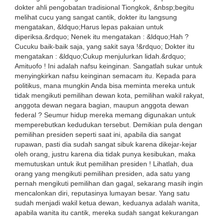
dokter ahli pengobatan tradisional Tiongkok, &nbsp;begitu
melihat cucu yang sangat cantik, dokter itu langsung
mengatakan, &ldquo;Harus lepas pakaian untuk
diperiksa.&rdquo; Nenek itu mengatakan : &ldquo;Hah ?
Cucuku baik-baik saja, yang sakit saya !&rdquo; Dokter itu
mengatakan : &ldquo;Cukup menjulurkan lidah.&rdquo;
Amituofo ! Ini adalah nafsu keinginan. Sangatlah sukar untuk
menyingkirkan nafsu keinginan semacam itu. Kepada para
politikus, mana mungkin Anda bisa meminta mereka untuk
tidak mengikuti pemilihan dewan kota, pemilihan wakil rakyat,
anggota dewan negara bagian, maupun anggota dewan
federal ? Seumur hidup mereka memang digunakan untuk
memperebutkan kedudukan tersebut. Demikian pula dengan
pemilihan presiden seperti saat ini, apabila dia sangat
rupawan, pasti dia sudah sangat sibuk karena dikejar-kejar
oleh orang, justru karena dia tidak punya kesibukan, maka
memutuskan untuk ikut pemilihan presiden ! Lihatlah, dua
orang yang mengikuti pemilihan presiden, ada satu yang
pernah mengikuti pemilihan dan gagal, sekarang masih ingin
mencalonkan diri, reputasinya lumayan besar. Yang satu
sudah menjadi wakil ketua dewan, keduanya adalah wanita,
apabila wanita itu cantik, mereka sudah sangat kekurangan