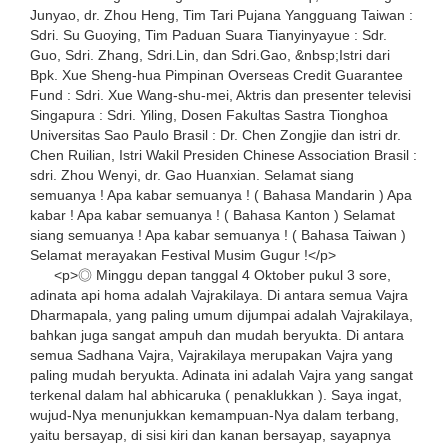
Junyao, dr. Zhou Heng, Tim Tari Pujana Yangguang Taiwan :
Sdri. Su Guoying, Tim Paduan Suara Tianyinyayue : Sdr.
Guo, Sdri. Zhang, Sdri.Lin, dan Sdri.Gao, &nbsp;Istri dari
Bpk. Xue Sheng-hua Pimpinan Overseas Credit Guarantee
Fund : Sdri. Xue Wang-shu-mei, Aktris dan presenter televisi
Singapura : Sdri. Yiling, Dosen Fakultas Sastra Tionghoa
Universitas Sao Paulo Brasil : Dr. Chen Zongjie dan istri dr.
Chen Ruilian, Istri Wakil Presiden Chinese Association Brasil :
sdri. Zhou Wenyi, dr. Gao Huanxian. Selamat siang
semuanya ! Apa kabar semuanya ! ( Bahasa Mandarin ) Apa
kabar ! Apa kabar semuanya ! ( Bahasa Kanton ) Selamat
siang semuanya ! Apa kabar semuanya ! ( Bahasa Taiwan )
Selamat merayakan Festival Musim Gugur !</p>
<p>◎ Minggu depan tanggal 4 Oktober pukul 3 sore,
adinata api homa adalah Vajrakilaya. Di antara semua Vajra
Dharmapala, yang paling umum dijumpai adalah Vajrakilaya,
bahkan juga sangat ampuh dan mudah beryukta. Di antara
semua Sadhana Vajra, Vajrakilaya merupakan Vajra yang
paling mudah beryukta. Adinata ini adalah Vajra yang sangat
terkenal dalam hal abhicaruka ( penaklukkan ). Saya ingat,
wujud-Nya menunjukkan kemampuan-Nya dalam terbang,
yaitu bersayap, di sisi kiri dan kanan bersayap, sayapnya