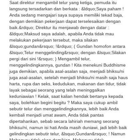
Saat direktur mengambil telur yang ketiga, pemuda itu
langsung tersadarkan dan berkata : &ldquo;Saya paham !
Anda sedang mengajari saya supaya memiliki tekad baja,
dengan demikian pekerjaan dapat terselesaikan dengan
baik.&rdquo; Direktur itu menjawab dengan datar :
&ldquo;Maksud saya adalah, apabila Anda tidak mau
melakukan pekerjaan tersebut, maka silakan
&lsquo;gundan&rsquo; !&rdquo; ( Gundan homofon antara
&lsquo;Telur menggelinding&rsquo; dengan &lsquo;Silakan
pergi dari sini !&rsquo; ) Mengambil telur,
menggelindingkannya, gundan ! Kita menekuni Buddhisme
juga demikian, apabila asal-asalan saja, menjadi bhiksu/ni
juga asal-asalan, setelah menjadi bhiksu/ni masih saja haus
harta, rupa dan seks, kedudukan, makanan dan tidur, tidak
layak sebagai seorang yang telah meninggalkan
keduniawian ! Kelak, saat kalian hendak bertanya kepada
saya, bolehkan begini begitu ? Maka saya cukup ambil
sebutir telur dan menggelindingkannya, lebih baik Anda
kembali menjadi umat awam, Anda tidak pantas
dipertahankan, sebab secara lahiriah memang seorang
bhiksu/ni, namun isi hati Anda masih duniawi, jadi lebih baik
gelindingkan sebutir telur, &lsquo;Gundan&rsquo; ! Namun