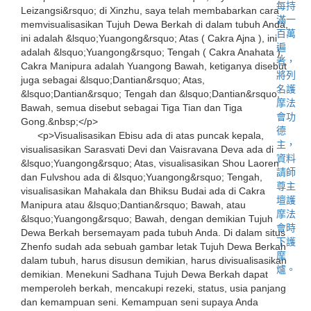
Leizangsi&rsquo; di Xinzhu, saya telah membabarkan cara
memvisualisasikan Tujuh Dewa Berkah di dalam tubuh Anda,
ini adalah &lsquo;Yuangong&rsquo; Atas ( Cakra Ajna ), ini
adalah &lsquo;Yuangong&rsquo; Tengah ( Cakra Anahata ),
Cakra Manipura adalah Yuangong Bawah, ketiganya disebut
juga sebagai &lsquo;Dantian&rsquo; Atas,
&lsquo;Dantian&rsquo; Tengah dan &lsquo;Dantian&rsquo;
Bawah, semua disebut sebagai Tiga Tian dan Tiga
Gong.&nbsp;</p>
<p>Visualisasikan Ebisu ada di atas puncak kepala,
visualisasikan Sarasvati Devi dan Vaisravana Deva ada di
&lsquo;Yuangong&rsquo; Atas, visualisasikan Shou Laoren
dan Fulvshou ada di &lsquo;Yuangong&rsquo; Tengah,
visualisasikan Mahakala dan Bhiksu Budai ada di Cakra
Manipura atau &lsquo;Dantian&rsquo; Bawah, atau
&lsquo;Yuangong&rsquo; Bawah, dengan demikian Tujuh
Dewa Berkah bersemayam pada tubuh Anda. Di dalam situs
Zhenfo sudah ada sebuah gambar letak Tujuh Dewa Berkah
dalam tubuh, harus disusun demikian, harus divisualisasikan
demikian. Menekuni Sadhana Tujuh Dewa Berkah dapat
memperoleh berkah, mencakupi rezeki, status, usia panjang
dan kemampuan seni. Kemampuan seni supaya Anda