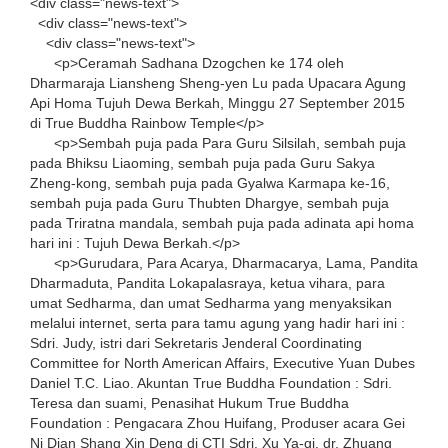
<div class="news-text">
<div class="news-text">
<div class="news-text">
<p>Ceramah Sadhana Dzogchen ke 174 oleh
Dharmaraja Liansheng Sheng-yen Lu pada Upacara Agung
Api Homa Tujuh Dewa Berkah, Minggu 27 September 2015
di True Buddha Rainbow Temple</p>
<p>Sembah puja pada Para Guru Silsilah, sembah puja
pada Bhiksu Liaoming, sembah puja pada Guru Sakya
Zheng-kong, sembah puja pada Gyalwa Karmapa ke-16,
sembah puja pada Guru Thubten Dhargye, sembah puja
pada Triratna mandala, sembah puja pada adinata api homa
hari ini : Tujuh Dewa Berkah.</p>
<p>Gurudara, Para Acarya, Dharmacarya, Lama, Pandita
Dharmaduta, Pandita Lokapalasraya, ketua vihara, para
umat Sedharma, dan umat Sedharma yang menyaksikan
melalui internet, serta para tamu agung yang hadir hari ini :
Sdri. Judy, istri dari Sekretaris Jenderal Coordinating
Committee for North American Affairs, Executive Yuan Dubes
Daniel T.C. Liao. Akuntan True Buddha Foundation : Sdri.
Teresa dan suami, Penasihat Hukum True Buddha
Foundation : Pengacara Zhou Huifang, Produser acara Gei
Ni Dian Shang Xin Deng di CTI Sdri. Xu Ya-qi, dr. Zhuang