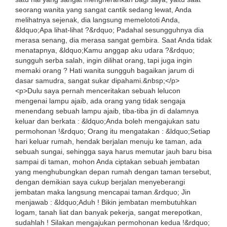
seorang wanita yang sangat cantik sedang lewat, Anda
melihatnya sejenak, dia langsung memelototi Anda,
&ldquo;Apa lihat-lihat ?&rdquo; Padahal sesungguhnya dia
merasa senang, dia merasa sangat gembira. Saat Anda tidak
menatapnya, &ldquo;Kamu anggap aku udara ?&rdquo;
sungguh serba salah, ingin dilihat orang, tapi juga ingin
memaki orang ? Hati wanita sungguh bagaikan jarum di
dasar samudra, sangat sukar dipahami.&nbsp;</p>
<p>Dulu saya pernah menceritakan sebuah lelucon
mengenai lampu ajaib, ada orang yang tidak sengaja
menendang sebuah lampu ajaib, tiba-tiba jin di dalamnya
keluar dan berkata : &ldquo;Anda boleh mengajukan satu
permohonan !&rdquo; Orang itu mengatakan : &ldquo;Setiap
hari keluar rumah, hendak berjalan menuju ke taman, ada
sebuah sungai, sehingga saya harus memutar jauh baru bisa
sampai di taman, mohon Anda ciptakan sebuah jembatan
yang menghubungkan depan rumah dengan taman tersebut,
dengan demikian saya cukup berjalan menyeberangi
jembatan maka langsung mencapai taman.&rdquo; Jin
menjawab : &ldquo;Aduh ! Bikin jembatan membutuhkan
logam, tanah liat dan banyak pekerja, sangat merepotkan,
sudahlah ! Silakan mengajukan permohonan kedua !&rdquo;