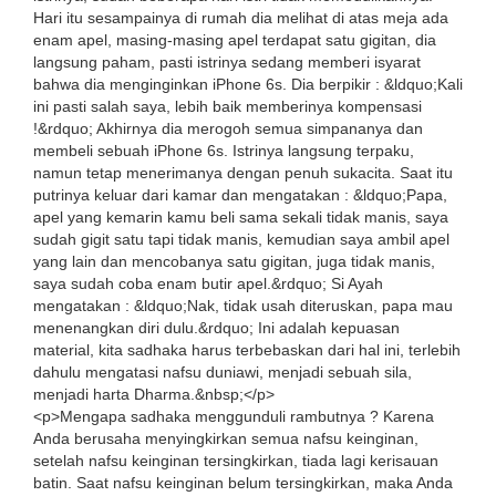
Hari itu sesampainya di rumah dia melihat di atas meja ada
enam apel, masing-masing apel terdapat satu gigitan, dia
langsung paham, pasti istrinya sedang memberi isyarat
bahwa dia menginginkan iPhone 6s. Dia berpikir : &ldquo;Kali
ini pasti salah saya, lebih baik memberinya kompensasi
!&rdquo; Akhirnya dia merogoh semua simpananya dan
membeli sebuah iPhone 6s. Istrinya langsung terpaku,
namun tetap menerimanya dengan penuh sukacita. Saat itu
putrinya keluar dari kamar dan mengatakan : &ldquo;Papa,
apel yang kemarin kamu beli sama sekali tidak manis, saya
sudah gigit satu tapi tidak manis, kemudian saya ambil apel
yang lain dan mencobanya satu gigitan, juga tidak manis,
saya sudah coba enam butir apel.&rdquo; Si Ayah
mengatakan : &ldquo;Nak, tidak usah diteruskan, papa mau
menenangkan diri dulu.&rdquo; Ini adalah kepuasan
material, kita sadhaka harus terbebaskan dari hal ini, terlebih
dahulu mengatasi nafsu duniawi, menjadi sebuah sila,
menjadi harta Dharma.&nbsp;</p>
<p>Mengapa sadhaka menggunduli rambutnya ? Karena
Anda berusaha menyingkirkan semua nafsu keinginan,
setelah nafsu keinginan tersingkirkan, tiada lagi kerisauan
batin. Saat nafsu keinginan belum tersingkirkan, maka Anda