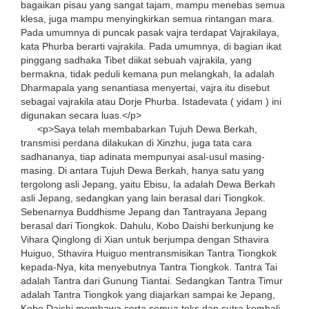
bagaikan pisau yang sangat tajam, mampu menebas semua
klesa, juga mampu menyingkirkan semua rintangan mara.
Pada umumnya di puncak pasak vajra terdapat Vajrakilaya,
kata Phurba berarti vajrakila. Pada umumnya, di bagian ikat
pinggang sadhaka Tibet diikat sebuah vajrakila, yang
bermakna, tidak peduli kemana pun melangkah, Ia adalah
Dharmapala yang senantiasa menyertai, vajra itu disebut
sebagai vajrakila atau Dorje Phurba. Istadevata ( yidam ) ini
digunakan secara luas.</p>
<p>Saya telah membabarkan Tujuh Dewa Berkah,
transmisi perdana dilakukan di Xinzhu, juga tata cara
sadhananya, tiap adinata mempunyai asal-usul masing-
masing. Di antara Tujuh Dewa Berkah, hanya satu yang
tergolong asli Jepang, yaitu Ebisu, Ia adalah Dewa Berkah
asli Jepang, sedangkan yang lain berasal dari Tiongkok.
Sebenarnya Buddhisme Jepang dan Tantrayana Jepang
berasal dari Tiongkok. Dahulu, Kobo Daishi berkunjung ke
Vihara Qinglong di Xian untuk berjumpa dengan Sthavira
Huiguo, Sthavira Huiguo mentransmisikan Tantra Tiongkok
kepada-Nya, kita menyebutnya Tantra Tiongkok. Tantra Tai
adalah Tantra dari Gunung Tiantai. Sedangkan Tantra Timur
adalah Tantra Tiongkok yang diajarkan sampai ke Jepang,
Kobo Daishi membawa serta semua teks dan sutra kembali