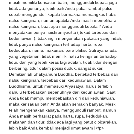
masih memiliki kerisauan batin, menggunduli kepala juga
tidak ada gunanya, lebih baik Anda pakai rambut palsu,
sebab menggunduli kepala bermakna memangkas habis
nafsu keinginan, namun apabila Anda masih memelihara
nafsu keinginan, buat apa menggunduli kepala ? Anda
menyatakan punya naiskramyacitta ( tekad terbebas dari
keduniawian ), tidak ingin mengenakan pakaian yang indah,
tidak punya nafsu keinginan terhadap harta, rupa,
kedudukan, nama, makanan, para bhiksu Sutrayana ada
yang vegetarian, tidak memiliki nafsu keinginan terhadap
tidur, dan yang lebih keras lagi adalah, tidak tidur dengan
berbaring, tidur dalam posisi duduk, sangat sukar.
Demikianlah Shakyamuni Buddha, bertekad terbebas dari
nafsu keinginan, terbebas dari keduniawian. Dalam
Buddhisme, untuk memasuki Aryasatya, harus terlebih
dahulu terbebaskan sepenuhnya dari keduniawian. Saat
Anda tidak mampu membebaskan diri dari keduniawian,
maka kerisauan batin Anda akan semakin banyak. Meski
telah mengenakan kasaya, menggunduli rambut, namun
Anda masih berhasrat pada harta, rupa, kedudukan,
makanan dan tidur, tidak ada lagi yang patut dibicarakan,
lebih baik Anda kembali menjadi umat awam !</p>