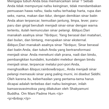
Mengapa tubuh Anda bisa memancarkan sinar ? Sebab
Anda tidak mempunyai nafsu keinginan, tidak mendambakan
pemuasan hawa nafsu, tiada nafsu terhadap harta, rupa dan
seks, nama, makan dan tidur, dengan demikian sinar batin
Anda akan terpancar, kemudian jantung, limpa, lever, paru-
paru dan ginjal berubah menjadi sinar-sinar dengan warna
tertentu, itulah kemunculan sinar pelangi. &ldquo;Dari
manakah asalnya sinar ?&rdquo; Yang berasal dari matahari,
dari bulan, dan bintang, merupakan sinar eksternal.
&ldquo;Dari manakah asalnya sinar ?&rdquo; Sinar berasal
dari batin Anda, dan tubuh Anda yang bertransformasi
menjadi sinar. Anda menekuni olah prana, nadi dan bindu,
pembangkitan kundalini, kundalini melebur dengan bindu
menjadi sinar, terpancar melalui pori-pori Anda,
menghasilkan &lsquo;rainbow&rsquo;, Anda menjadi sinar
pelangi memasuki sinar yang paling murni, ini disebut Siddhi.
Oleh karena itu, keberhasilan yang pertama-tama harus
dicapai adalah terbebas dari nafsu keinginan, inilah
kamasravavimoksa yang dilakukan oleh Shakyamuni
Buddha. Om Mani Padme Hum.</p>
<p>&nbsp;</p>