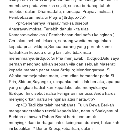
membawa pada vimoksa sejati, secara bertahap tubuh
melebur dalam Dharmadatu, mencapai Prajnavimoksa. (
Pembebasan melalui Prajna )&rdquo;</p>
<p>Sebenarnya Prajnavimoksa disebut
Anasravavimoksa. Terlebih dahulu kita ulas
Kamasravavimoksa ( Pembebasan dari nafsu keinginan ).
Ceritakan sebuah lelucon, seorang wanita mengatakan
kepada pria : &ldquo;Semua barang yang pernah kamu
hadiahkan kepada orang lain, aku tidak mau
menerimanya.&rdquo; Si Pria menjawab : &ldquo;Dulu saya
pernah menghadiahkan sebuah vila dan sebuah Maserati
kepada mantan pacar saya.&rdquo; Mendengarnya, Si
Wanita memejamkan mata, kemudian bersandar pada Si
Pria, &ldquo;Sayangku, ucapanku tadi tidak berlaku, apa pun
yang engkau hadiahkan kepadaku, aku menyukainya
!&rdquo; Ini disebut nafsu keinginan manusia, Anda harus
menyingkirkan nafsu keinginan atas harta.</p>
<p>◎ Tadi kita telah membahas, Tujuh Dewa Berkah
menganugerahkan rezeki kepada kita, namun Shakyamuni
Buddha di bawah Pohon Bodhi bertujuan untuk
menyingkirkan berbagai nafsu keinginan duniawi, bukankah
ini kebalikan ? Benar &nbsp;kebalikan, dalam