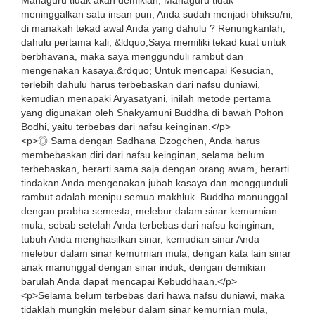
Mahaguru tidak akan demikian, Mahaguru tidak
meninggalkan satu insan pun, Anda sudah menjadi bhiksu/ni,
di manakah tekad awal Anda yang dahulu ? Renungkanlah,
dahulu pertama kali, &ldquo;Saya memiliki tekad kuat untuk
berbhavana, maka saya menggunduli rambut dan
mengenakan kasaya.&rdquo; Untuk mencapai Kesucian,
terlebih dahulu harus terbebaskan dari nafsu duniawi,
kemudian menapaki Aryasatyani, inilah metode pertama
yang digunakan oleh Shakyamuni Buddha di bawah Pohon
Bodhi, yaitu terbebas dari nafsu keinginan.</p>
<p>◎ Sama dengan Sadhana Dzogchen, Anda harus
membebaskan diri dari nafsu keinginan, selama belum
terbebaskan, berarti sama saja dengan orang awam, berarti
tindakan Anda mengenakan jubah kasaya dan menggunduli
rambut adalah menipu semua makhluk. Buddha manunggal
dengan prabha semesta, melebur dalam sinar kemurnian
mula, sebab setelah Anda terbebas dari nafsu keinginan,
tubuh Anda menghasilkan sinar, kemudian sinar Anda
melebur dalam sinar kemurnian mula, dengan kata lain sinar
anak manunggal dengan sinar induk, dengan demikian
barulah Anda dapat mencapai Kebuddhaan.</p>
<p>Selama belum terbebas dari hawa nafsu duniawi, maka
tidaklah mungkin melebur dalam sinar kemurnian mula,