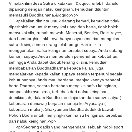
Vimalakritinirdesa Sutra dikatakan : &ldquo;Terlebih dahulu
dipancing dengan nafsu keinginan, kemudian dituntun
memasuki Buddhajnana.&rdquo;</p>
<p>Kalian diminta untuk datang kemari, kemudian tidak
diperbolehkan untuk menyukai uang dan harta, tidak boleh
menyukai vila, rumah mewah, Maserati, Bentley, Rolls-royce,
dan Lamborghini, akhirnya hanya saya sendirian mengulas
sutra di sini, semua orang telah pergi. Hari ini kita
menggunakan nafsu keinginan tersebut supaya Anda datang
kemari, supaya Anda memperoleh pemenuhan kebutuhan,
sehingga Anda dapat duduk tenang di sini, kemudian
membabarkan Buddhadharma kepada kalian, juga
mengajarkan kepada kalian supaya setelah terpenuhi segala
kebutuhannya, Anda mau berdana, menjadikannya sebagai
harta Dharma, secara bertahap mengikis nafsu keinginan,
sampai akhirnya sirna, terbebas dari nafsu keinginan,
demikianlah, dalam Buddhisme diajarkan dari samvrtisatya (
kebenaran duniawi ) berjalan menuju ke Aryasatya (
kebenaran mulia ). Shakyamuni Buddha duduk di bawah
Pohon Bodhi untuk menyingkirkan nafsu keinginan, terbebas
dari nafsu keinginan.</p>
<p>Seorang gadis yang mengendarai sebuah mobil sport