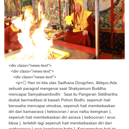
<div class="news-text">
<div class="news-text">
<div class="news-text">
<p>◎ Hari ini kita ulas Sadhana Dzogchen, &ldquo;Ada
sebuah paragraf mengenai saat Shakyamuni Buddha
mencapai Samyaksambodhi : Saat itu Pangeran Siddhartha
duduk bermeditasi di bawah Pohon Bodhi, sepenuh hati
berusaha mencapai vimoksa, sepenuh hati membebaskan
diri dari kamasrava ( kebocoran / arus nafsu keinginan ),
sepenuh hati membebaskan diri asrava ( kebocoran / arus
klesa ), terlebih lagi sepenuh hati membebaskan diri dari
avidyasrava ( arus kegelapan batin ). Kesungguhan hati ini