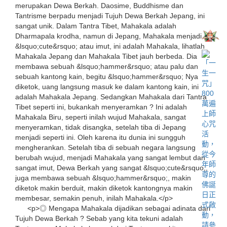
merupakan Dewa Berkah. Daosime, Buddhisme dan
Tantrisme berpadu menjadi Tujuh Dewa Berkah Jepang, ini
sangat unik. Dalam Tantra Tibet, Mahakala adalah
Dharmapala krodha, namun di Jepang, Mahakala menjadi
&lsquo;cute&rsquo; atau imut, ini adalah Mahakala, lihatlah
Mahakala Jepang dan Mahakala Tibet jauh berbeda. Dia
membawa sebuah &lsquo;hammer&rsquo; atau palu dan
sebuah kantong kain, begitu &lsquo;hammer&rsquo; Nya
diketok, uang langsung masuk ke dalam kantong kain, ini
adalah Mahakala Jepang. Sedangkan Mahakala dari Tantra
Tibet seperti ini, bukankah menyeramkan ? Ini adalah
Mahakala Biru, seperti inilah wujud Mahakala, sangat
menyeramkan, tidak disangka, setelah tiba di Jepang
menjadi seperti ini. Oleh karena itu dunia ini sungguh
mengherankan. Setelah tiba di sebuah negara langsung
berubah wujud, menjadi Mahakala yang sangat lembut dan
sangat imut, Dewa Berkah yang sangat &lsquo;cute&rsquo;,
juga membawa sebuah &lsquo;hammer&rsquo;, makin
diketok makin berduit, makin diketok kantongnya makin
membesar, semakin penuh, inilah Mahakala.</p>
<p>◎ Mengapa Mahakala dijadikan sebagai adinata dari
Tujuh Dewa Berkah ? Sebab yang kita tekuni adalah