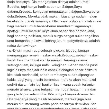
tiada habisnya. Dia mengatakan dirinya adalah umat
Buddha, tapi hanya hadir sebentar, &ldquo;Saya
datang.&rdquo;, kemudian mengatakan : &ldquo;Saya pergi
dulu.&rdquo; Mereka tidak makan, biasanya sudah makan
terlebih dahulu di rumahnya. Oleh karena itu sangatlah sukar
bagi mereka untuk benar-benar mendalami agamanya,
apalagi untuk memiliki keyakinan benar dan berbhavana,
bagi seorang politikus, masuk surga sangat sukar bagaikan
unta berusaha melewati lobang jarum, penyebabnya adalah
nafsu duniawi.</p>
<p>Di sini masih ada sebuah lelucon, &ldquo;Jangan
menganggap remeh masker wajah.&rdquo;, sebab masker
wajah bisa membuat wanita menjadi tenang selama
setengah jam, ini juga nafsu keinginan. Sebab wanita pasti
ingin dirinya menjadi lebih cantik. Sebagian besar bhiksuni
kita tidak merias diri, sebab rambutnya sudah dipangkas
habis, bagi yang masih berambut, mereka akan memakai
sedikit riasan, lain lagi bagi bhiksuni yang sudah terlanjur
menato alisnya, yang terlanjur membuat lipatan mata dan
yang terlanjur sulam bibir. Kita punya banyak Acarya dan
Dharmacarya yang masih berambut, mereka juga bisa
merias diri, memang wanita pada dasarnya demikian. Ada
satu hal yang sangat mengherankan bagi saya, yaitu saat