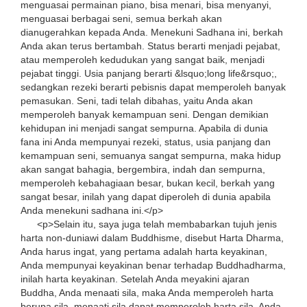
menguasai permainan piano, bisa menari, bisa menyanyi,
menguasai berbagai seni, semua berkah akan
dianugerahkan kepada Anda. Menekuni Sadhana ini, berkah
Anda akan terus bertambah. Status berarti menjadi pejabat,
atau memperoleh kedudukan yang sangat baik, menjadi
pejabat tinggi. Usia panjang berarti &lsquo;long life&rsquo;,
sedangkan rezeki berarti pebisnis dapat memperoleh banyak
pemasukan. Seni, tadi telah dibahas, yaitu Anda akan
memperoleh banyak kemampuan seni. Dengan demikian
kehidupan ini menjadi sangat sempurna. Apabila di dunia
fana ini Anda mempunyai rezeki, status, usia panjang dan
kemampuan seni, semuanya sangat sempurna, maka hidup
akan sangat bahagia, bergembira, indah dan sempurna,
memperoleh kebahagiaan besar, bukan kecil, berkah yang
sangat besar, inilah yang dapat diperoleh di dunia apabila
Anda menekuni sadhana ini.</p>
<p>Selain itu, saya juga telah membabarkan tujuh jenis
harta non-duniawi dalam Buddhisme, disebut Harta Dharma,
Anda harus ingat, yang pertama adalah harta keyakinan,
Anda mempunyai keyakinan benar terhadap Buddhadharma,
inilah harta keyakinan. Setelah Anda meyakini ajaran
Buddha, Anda menaati sila, maka Anda memperoleh harta
berupa sila, menaati sila dapat memperoleh harta sila. Anda