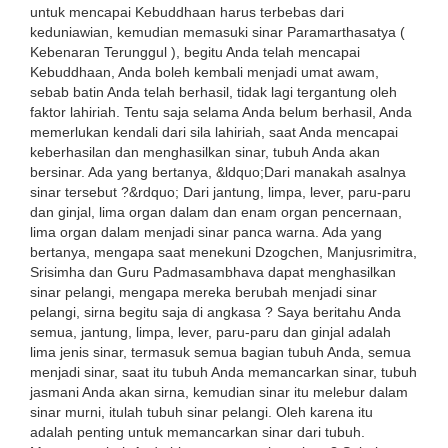
untuk mencapai Kebuddhaan harus terbebas dari
keduniawian, kemudian memasuki sinar Paramarthasatya (
Kebenaran Terunggul ), begitu Anda telah mencapai
Kebuddhaan, Anda boleh kembali menjadi umat awam,
sebab batin Anda telah berhasil, tidak lagi tergantung oleh
faktor lahiriah. Tentu saja selama Anda belum berhasil, Anda
memerlukan kendali dari sila lahiriah, saat Anda mencapai
keberhasilan dan menghasilkan sinar, tubuh Anda akan
bersinar. Ada yang bertanya, &ldquo;Dari manakah asalnya
sinar tersebut ?&rdquo; Dari jantung, limpa, lever, paru-paru
dan ginjal, lima organ dalam dan enam organ pencernaan,
lima organ dalam menjadi sinar panca warna. Ada yang
bertanya, mengapa saat menekuni Dzogchen, Manjusrimitra,
Srisimha dan Guru Padmasambhava dapat menghasilkan
sinar pelangi, mengapa mereka berubah menjadi sinar
pelangi, sirna begitu saja di angkasa ? Saya beritahu Anda
semua, jantung, limpa, lever, paru-paru dan ginjal adalah
lima jenis sinar, termasuk semua bagian tubuh Anda, semua
menjadi sinar, saat itu tubuh Anda memancarkan sinar, tubuh
jasmani Anda akan sirna, kemudian sinar itu melebur dalam
sinar murni, itulah tubuh sinar pelangi. Oleh karena itu
adalah penting untuk memancarkan sinar dari tubuh.