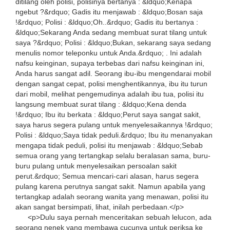
ditilang oleh polisi, polisinya bertanya : &ldquo;Kenapa
ngebut ?&rdquo; Gadis itu menjawab : &ldquo;Bosan saja
!&rdquo; Polisi : &ldquo;Oh..&rdquo; Gadis itu bertanya :
&ldquo;Sekarang Anda sedang membuat surat tilang untuk
saya ?&rdquo; Polisi : &ldquo;Bukan, sekarang saya sedang
menulis nomor teleponku untuk Anda.&rdquo; . Ini adalah
nafsu keinginan, supaya terbebas dari nafsu keinginan ini,
Anda harus sangat adil. Seorang ibu-ibu mengendarai mobil
dengan sangat cepat, polisi menghentikannya, ibu itu turun
dari mobil, melihat pengemudinya adalah ibu tua, polisi itu
langsung membuat surat tilang : &ldquo;Kena denda
!&rdquo; Ibu itu berkata : &ldquo;Perut saya sangat sakit,
saya harus segera pulang untuk menyelesaikannya !&rdquo;
Polisi : &ldquo;Saya tidak peduli.&rdquo; Ibu itu menanyakan
mengapa tidak peduli, polisi itu menjawab : &ldquo;Sebab
semua orang yang tertangkap selalu beralasan sama, buru-
buru pulang untuk menyelesaikan persoalan sakit
perut.&rdquo; Semua mencari-cari alasan, harus segera
pulang karena perutnya sangat sakit. Namun apabila yang
tertangkap adalah seorang wanita yang menawan, polisi itu
akan sangat bersimpati, lihat, inilah perbedaan.</p>
<p>Dulu saya pernah menceritakan sebuah lelucon, ada
seorang nenek yang membawa cucunya untuk periksa ke