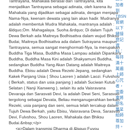
Tantrayana, Mahakala berasal dari Tantrayana, kita
menjadikan Tantrayana sebagai adinata, oleh karena itu
Mahakala yang dijadikan sebagai adinata, dengan menjapa
Nama-Nya, keenam dewata yang lain akan hadir. Mudranya
adalah membentuk Mudra Mahakala, mantranya adalah :
&ldquo;Om. Mahagalaya. Suoha.&rdquo; Di dalam Tujuh
Dewa Berkah ada Maitreya Bodhisattva dalam wujud Bhiksu
Budai, Maitreya Bodhisattva ada dalam Sutrayana maupun
Tantrayana, semua sangat menghormati-Nya, Ia merupakan
Buddha Tiga Masa, Buddha Masa Lampau adalah Dipankara
Buddha, Buddha Masa Kini adalah Shakyamuni Buddha,
sedangkan Buddha Yang Akan Datang adalah Maitreya
Buddha. Ebisu adalah Dewa Rezeki Jepang, sedangkan
Kakek Panjang Usia ( Shou Laoren ) adalah Laozi. Fulvshou
( Berkah, status dan usia panjang ) adalah Suciwan Kutub
Selatan ( Nanji Xianweng ), selain itu ada Vaisravana
Devaraja dan Sarasvati Devi, Ia adalah Dewi Seni, Sarasvati
tergolong sebagai Devata, Beliau menganugerahkan berkah.
Rezeki, usia panjang dan seni, semua telah tercakup dalam
Tujuh Dewa Berkah, yaitu Ebisu, Vaisravana Deva, Sarasvati
Devi, Fulvshou, Shou Laoren, Mahakala dan Bhiksu
Budai.&nbsp;</p>
<p>Dalam transmisi Dharma di &lsquo;Fuyou