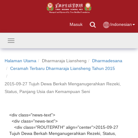
Masuk
Indonesian
Toggle
navigation
Halaman Utama
Dharmaraja Liansheng
Dharmadesana
Ceramah Terbaru Dharmaraja Liansheng Tahun 2015
2015-09-27 Tujuh Dewa Berkah Menganugerahkan Rezeki,
Status, Panjang Usia dan Kemampuan Seni
<div class="news-text">
<div class="news-text">
<div class="ROUTEPATH" align="center">2015-09-27
Tujuh Dewa Berkah Menganugerahkan Rezeki, Status,