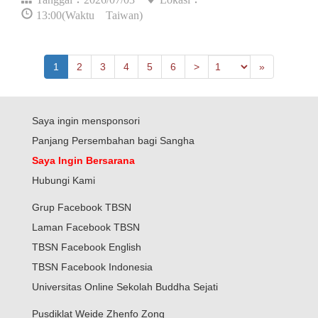
13:00(Waktu Taiwan)
Previous
Last
1
2
3
4
5
6
>
»
Saya ingin mensponsori
Panjang Persembahan bagi Sangha
Saya Ingin Bersarana
Hubungi Kami
Grup Facebook TBSN
Laman Facebook TBSN
TBSN Facebook English
TBSN Facebook Indonesia
Universitas Online Sekolah Buddha Sejati
Pusdiklat Weide Zhenfo Zong