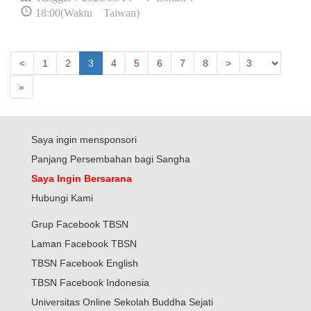
18:00(Waktu Taiwan)
Next
Previous
<
1
2
3
4
5
6
7
8
>
Last
»
Saya ingin mensponsori
Panjang Persembahan bagi Sangha
Saya Ingin Bersarana
Hubungi Kami
Grup Facebook TBSN
Laman Facebook TBSN
TBSN Facebook English
TBSN Facebook Indonesia
Universitas Online Sekolah Buddha Sejati