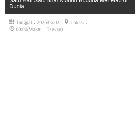
Satu Hati Satu Ikrar Mohon Buddha Menetap di
Dunia
Tanggal：2026/06/02
Lokasi：
00:00(Waktu Taiwan)