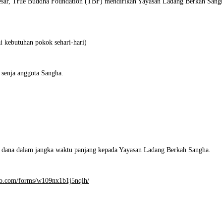
 besar, True Buddha Foundation (TBF) mendirikan Yayasan Ladang Berkah Sang
ai kebutuhan pokok sehari-hari)
 senja anggota Sangha.
dana dalam jangka waktu panjang kepada Yayasan Ladang Berkah Sangha.
foo.com/forms/w109nx1b1j5nqlh/