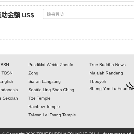
助金額 US$
TBSN
Pusdiklat Weide Zhenfo
True Buddha News
k TBSN
Zong
Majalah Randeng
English
Siaran Langsung
Tbboyeh
Sheng-Yen Lu Foundat
Indonesia
Seattle Ling Shen Ching
ne Sekolah
Tze Temple
Rainbow Temple
Taiwan Lei Tsang Temple