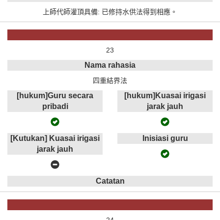
上師代師灌頂具備: 已修持水供法得到相應。
23
Nama rahasia
四重結界法
[hukum]Guru secara
[hukum]Kuasai irigasi
pribadi
jarak jauh
[Kutukan] Kuasai irigasi
Inisiasi guru
jarak jauh
Catatan