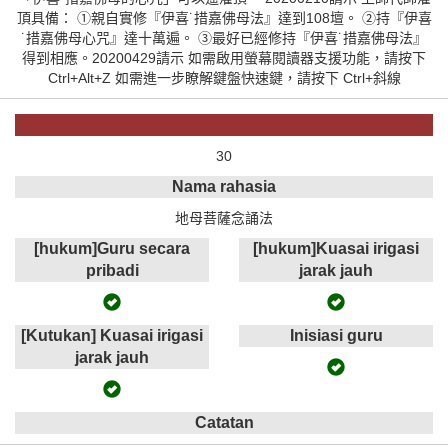
頂具備： ①親自實修『伊喜˙措嘉佛母法』達到108壇。 ②持『伊喜
˙措嘉佛母心咒』達十萬遍。 ③最好已經修持『伊喜˙措嘉佛母法』
得到相應。20200429請示 如需啟用螢幕閱讀器支援功能，請按下
Ctrl+Alt+Z 如需進一步瞭解鍵盤快速鍵，請按下 Ctrl+斜線
30
Nama rahasia
地母菩薩念誦法
[hukum]Guru secara
[hukum]Kuasai irigasi
pribadi
jarak jauh
[Kutukan] Kuasai irigasi
Inisiasi guru
jarak jauh
Catatan