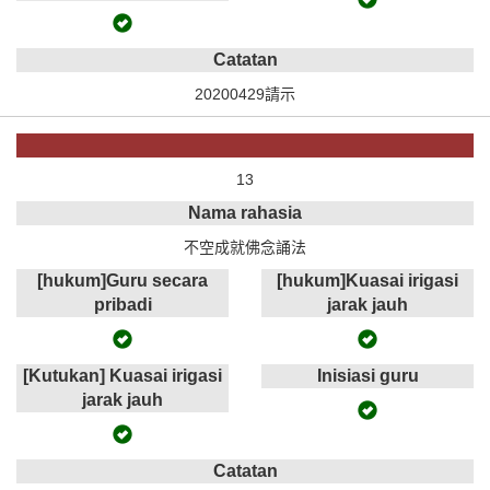
Catatan
20200429請示
13
Nama rahasia
不空成就佛念誦法
[hukum]Guru secara
[hukum]Kuasai irigasi
pribadi
jarak jauh
[Kutukan] Kuasai irigasi
Inisiasi guru
jarak jauh
Catatan