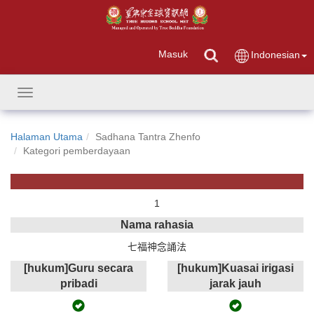
Masuk
Indonesian
Toggle
navigation
Halaman Utama
Sadhana Tantra Zhenfo
Kategori pemberdayaan
1
Nama rahasia
七福神念誦法
[hukum]Guru secara
[hukum]Kuasai irigasi
pribadi
jarak jauh