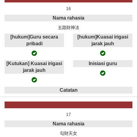
16
Nama rahasia
五路財神法
[hukum]Guru secara
[hukum]Kuasai irigasi
pribadi
jarak jauh
[Kutukan] Kuasai irigasi
Inisiasi guru
jarak jauh
Catatan
17
Nama rahasia
勾財天女