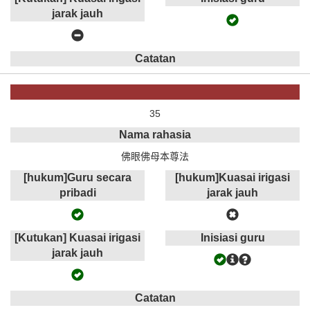
jarak jauh
Catatan
35
Nama rahasia
佛眼佛母本尊法
[hukum]Guru secara
[hukum]Kuasai irigasi
pribadi
jarak jauh
[Kutukan] Kuasai irigasi
Inisiasi guru
jarak jauh
Catatan