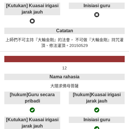
[Kutukan] Kuasai irigasi
Inisiasi guru
jarak jauh
Catatan
上師們不可主持『大輪金剛』的法會， 不可做『大輪金剛』持咒灌
頂、修法灌頂。20150529
12
Nama rahasia
大隨求佛母菩薩
[hukum]Guru secara
[hukum]Kuasai irigasi
pribadi
jarak jauh
[Kutukan] Kuasai irigasi
Inisiasi guru
jarak jauh