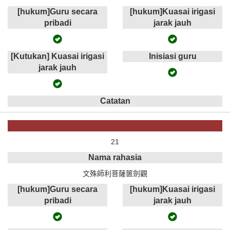
[hukum]Guru secara
[hukum]Kuasai irigasi
pribadi
jarak jauh
[Kutukan] Kuasai irigasi
Inisiasi guru
jarak jauh
Catatan
21
Nama rahasia
文殊師利菩薩篋劍觀
[hukum]Guru secara
[hukum]Kuasai irigasi
pribadi
jarak jauh