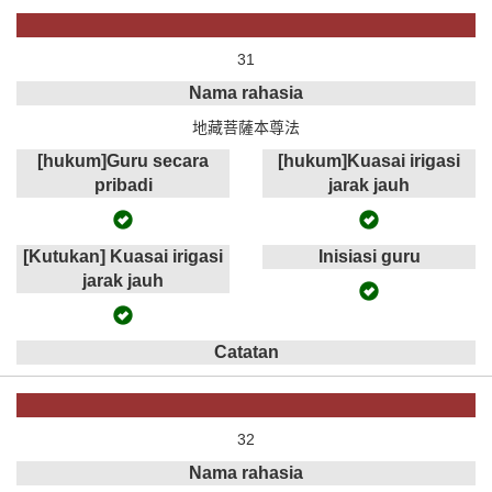
31
Nama rahasia
地藏菩薩本尊法
[hukum]Guru secara
[hukum]Kuasai irigasi
pribadi
jarak jauh
[Kutukan] Kuasai irigasi
Inisiasi guru
jarak jauh
Catatan
32
Nama rahasia