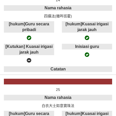
24
Nama rahasia
四攝法(雜吽班霍)
[hukum]Guru secara
[hukum]Kuasai irigasi
pribadi
jarak jauh
[Kutukan] Kuasai irigasi
Inisiasi guru
jarak jauh
Catatan
25
Nama rahasia
白衣大士如意寶珠法
[hukum]Guru secara
[hukum]Kuasai irigasi