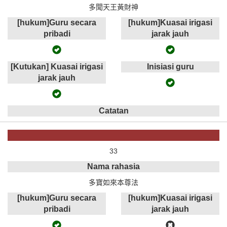
多聞天王黃財神
[hukum]Guru secara
[hukum]Kuasai irigasi
pribadi
jarak jauh
[Kutukan] Kuasai irigasi
Inisiasi guru
jarak jauh
Catatan
33
Nama rahasia
多寶如來本尊法
[hukum]Guru secara
[hukum]Kuasai irigasi
pribadi
jarak jauh