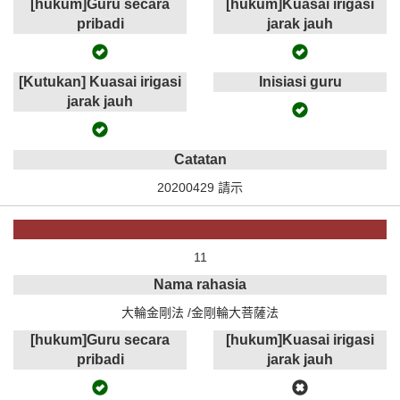
[hukum]Guru secara
[hukum]Kuasai irigasi
pribadi
jarak jauh
[Kutukan] Kuasai irigasi
Inisiasi guru
jarak jauh
Catatan
20200429 請示
11
Nama rahasia
大輪金剛法 /金剛輪大菩薩法
[hukum]Guru secara
[hukum]Kuasai irigasi
pribadi
jarak jauh