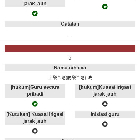
jarak jauh
Catatan
.
3
Nama rahasia
上樂金剛(勝樂金剛) 法
[hukum]Guru secara
[hukum]Kuasai irigasi
pribadi
jarak jauh
[Kutukan] Kuasai irigasi
Inisiasi guru
jarak jauh