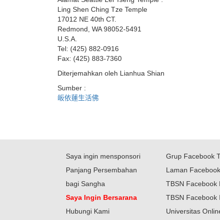
Ling Shen Ching Tze Temple
17012 NE 40th CT.
Redmond, WA 98052-5491
U.S.A.
Tel: (425) 882-0916
Fax: (425) 883-7360
Diterjemahkan oleh Lianhua Shian
Sumber :
皈依蓮生活佛
Saya ingin mensponsori
Grup Facebook 
Panjang Persembahan
Laman Faceboo
bagi Sangha
TBSN Facebook 
Saya Ingin Bersarana
TBSN Facebook 
Hubungi Kami
Universitas Onli