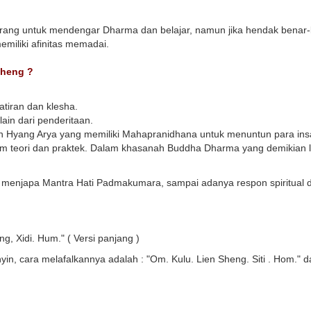
ang untuk mendengar Dharma dan belajar, namun jika hendak benar-
miliki afinitas memadai.
sheng ?
tiran dan klesha.
in dari penderitaan.
an Hyang Arya yang memiliki Mahapranidhana untuk menuntun para ins
m teori dan praktek. Dalam khasanah Buddha Dharma yang demikian l
lu menjapa Mantra Hati Padmakumara, sampai adanya respon spiritual
, Xidi. Hum." ( Versi panjang )
inyin, cara melafalkannya adalah : "Om. Kulu. Lien Sheng. Siti . Hom.