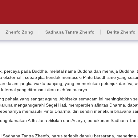
Zhenfo Zong
Sadhana Tantra Zhenfo
Berita Zhenfo
ik, percaya pada Buddha, melafal nama Buddha dan memuja Buddha, t
 eksternal , sebab jika hendak memasuki Pintu Buddhisme yang sesu
ihan dalam jangka waktu panjang, yang memerlukan petunjuk dari Vajr
nternal yang ditransmisikan oleh Vajracarya.
g pahala yang sangat agung, Abhiseka semacam ini meningkatkan se
karuna menganugerahi Segel Hati, memperoleh afinitas Dharma, dapa
sebenarnya memasuki Pintu Dharma, diri sendiri menekuni bhavana sa
engutamakan Adhistana Silsilah dari Acarya, penekunan Sadhana Tantra
Sadhana Tantra Zhenfo, harus terlebih dahulu bersarana, menerima 