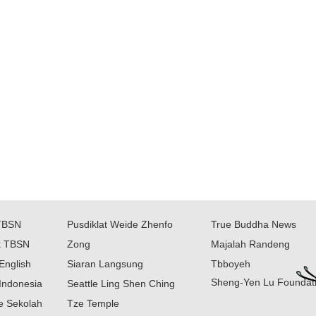
TBSN
Pusdiklat Weide Zhenfo
True Buddha News
k TBSN
Zong
Majalah Randeng
English
Siaran Langsung
Tbboyeh
Sheng-Yen Lu Foundat
Indonesia
Seattle Ling Shen Ching
ne Sekolah
Tze Temple