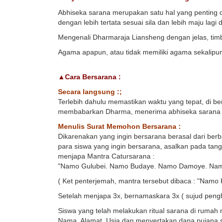
Abhiseka sarana merupakan satu hal yang penting d
dengan lebih tertata sesuai sila dan lebih maju lag
Mengenali Dharmaraja Liansheng dengan jelas, timbu
Agama apapun, atau tidak memiliki agama sekalip
▲Cara Bersarana :
Secara langsung :;
Terlebih dahulu memastikan waktu yang tepat, di 
membabarkan Dharma, menerima abhiseka sarana s
Menulis Surat Memohon Bersarana :
Dikarenakan yang ingin bersarana berasal dari ber
para siswa yang ingin bersarana, asalkan pada tang
menjapa Mantra Catursarana :
"Namo Gulubei. Namo Budaye. Namo Damoye. Namo 
( Ket penterjemah, mantra tersebut dibaca : "Na
Setelah menjapa 3x, bernamaskara 3x ( sujud peng
Siswa yang telah melakukan ritual sarana di rumah
Nama, Alamat, Usia dan menyertakan dana pujana s