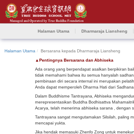
Halaman Utama
Dharmaraja Liansheng
Halaman Utama
Bersarana kepada Dharmaraja Liansheng
▲Pentingnya Bersarana dan Abhiseka
Ada orang yang berpendapat asalkan berpikiran ba
tidak memahami bahwa itu semua hanyalah sadhana
pembinaan diri secara internal ini merupakan pelat
Anda dapat memperoleh Dharma Hati dari Sadhana I
Dalam Buddhisme Tantrayana, Abhiseka mengandun
merepresentasikan Buddha Bodhisattva Mahamaitri
Acarya, telah menerima abhiseka sarana , dengan 
Tantrayana sangat mengutamakan Silsilah, paling m
mencapai yukta.
Jika hendak memasuki Zhenfo Zong untuk menekuni 