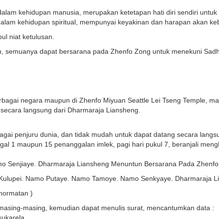
alam kehidupan manusia, merupakan ketetapan hati diri sendiri untu
i dalam kehidupan spiritual, mempunyai keyakinan dan harapan akan keb
l niat ketulusan.
un, semuanya dapat bersarana pada Zhenfo Zong untuk menekuni Sadh
berbagai negara maupun di Zhenfo Miyuan Seattle Lei Tseng Temple,
ecara langsung dari Dharmaraja Liansheng.
bagai penjuru dunia, dan tidak mudah untuk dapat datang secara lang
gal 1 maupun 15 penanggalan imlek, pagi hari pukul 7, beranjali meng
Senjiaye. Dharmaraja Liansheng Menuntun Bersarana Pada Zhenfo."
mo Kulupei. Namo Putaye. Namo Tamoye. Namo Senkyaye. Dharmaraja L
hormatan )
 masing-masing, kemudian dapat menulis surat, mencantumkan data :
ukarela.