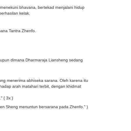
k menekuni bhavana, bertekad menjalani hidup
erhasilan kelak.
ana Tantra Zhenfo.
 maupun dimana Dharmaraja Liansheng sedang
sung menerima abhiseka sarana. Oleh karena itu
hadap arah matahari terbit, dengan khidmat
 ( 3x )
ien Sheng menuntun bersarana pada Zhenfo." )