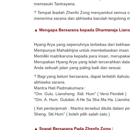
memasuki Tantrayana.
? Tempat ibadah Zhenfo Zong menyambut semua or
menerima sarana dan abhiseka barulah tergolong me
▲ Mengapa Bersarana kepada Dharmaraja Lian
Hyang Arya yang sepenuhnya terbebas dari kekhawa
Mempunyai Mahabhijna untuk membebaskan insan la
Memiliki maitrikaruna kepada para insan, merupak
Merupakan Hyang Arya yang telah tercerahkan dala
Anda sebuah jalan yang paling baik dan sesuai.
? Bagi yang belum bersarana, dapat terlebih dahu
abhiseka sarana.
Mantra Hati Padmakumara :
"Om. Gulu. Liansheng. Xidi. Hum" ( Versi Pendek )
"Om. A. Hum. Gulubei. A He Sa Sha Ma Ha. Liansheng
( Ket penterjemah : Mantra tersebut ditulis dalam p
Sheng. Siti Hom" ( boleh pilih salah satu )
▲ Syarat Bersarana Pada Zhenfo Zong :