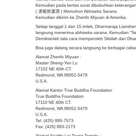
Kemudian pada kertas surat dibubuhkan keterangan 
( 求皈依灌頂 ) Memohon Abhiseka Sarana.
Kemudian dikirim ke Zhenfo Miyuan di Amerika.
Setiap tanggal 1 dan 15 imlek, Dharmaraja Liansh
langsung menerima abhiseka sarana. Kemudian "Sert
Demikianlah tata cara memperoleh Silsilah dari Dh
Bisa juga datang secara langsung ke berbagai ca
Alamat Zhenfo Miyuan :
Master Sheng-Yen Lu
17102 NE 40th CT.
Redmond, WA 98052-5479
U.S.A.
Alamat Kantor True Buddha Foundation :
True Buddha Foundation
17110 NE 40th CT.
Redmond, WA 98052-5479
U.S.A.
Tel: (425) 885-7573
Fax: (425) 883-2173
Alamat Seattle Lei Tseng Temple :