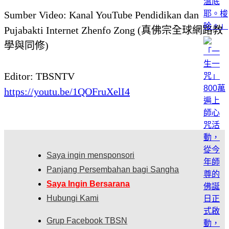
Sumber Video: Kanal YouTube Pendidikan dan
Pujabakti Internet Zhenfo Zong (真佛宗全球網路教
學與同修)
Editor: TBSNTV
https://youtu.be/1QOFruXelI4
Saya ingin mensponsori
Panjang Persembahan bagi Sangha
Saya Ingin Bersarana
Hubungi Kami
Grup Facebook TBSN