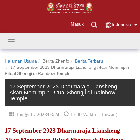
Masuk
Indonesian
Toggle
navigation
Halaman Utama
Berita Zhenfo
Berita Terbaru
17 September 2023 Dharmaraja Liansheng Akan Memimpin
Ritual Shengji di Rainbow Temple
17 September 2023 Dharmaraja Liansheng
Akan Memimpin Ritual Shengji di Rainbow
Temple
Tanggal：2023/03/24
15:00(Waktu Taiwan)
17 September 2023 Dharmaraja Liansheng
Akan Memimpin Ritual Shengji di Rainbow