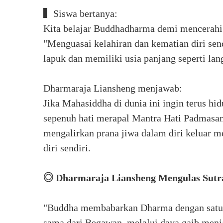
▍Siswa bertanya:
Kita belajar Buddhadharma demi mencerahi
"Menguasai kelahiran dan kematian diri sendi
lapuk dan memiliki usia panjang seperti lan
Dharmaraja Liansheng menjawab:
Jika Mahasiddha di dunia ini ingin terus hi
sepenuh hati merapal Mantra Hati Padmasa
mengalirkan prana jiwa dalam diri keluar m
diri sendiri.
◎ Dharmaraja Liansheng Mengulas Sutra
"Buddha membabarkan Dharma dengan satu s
sama dari Begawan, melalui daya gaib menj