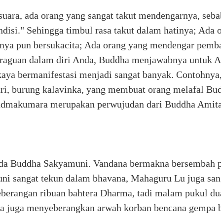
ara, ada orang yang sangat takut mendengarnya, seba
disi." Sehingga timbul rasa takut dalam hatinya; Ada
tinya pun bersukacita; Ada orang yang mendengar pem
keraguan dalam diri Anda, Buddha menjawabnya untuk
akaya bermanifestasi menjadi sangat banyak. Contohnya
ri, burung kalavinka, yang membuat orang melafal Bu
admakumara merupakan perwujudan dari Buddha Amita
da Buddha Sakyamuni. Vandana bermakna bersembah puj
i sangat tekun dalam bhavana, Mahaguru Lu juga sanga
eberangan ribuan bahtera Dharma, tadi malam pukul du
aja juga menyeberangkan arwah korban bencana gempa b