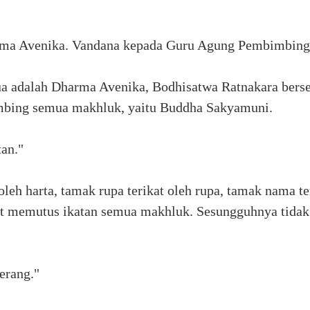
rma Avenika. Vandana kepada Guru Agung Pembimbing
mua adalah Dharma Avenika, Bodhisatwa Ratnakara ber
bing semua makhluk, yaitu Buddha Sakyamuni.
an."
oleh harta, tamak rupa terikat oleh rupa, tamak nama 
at memutus ikatan semua makhluk. Sesungguhnya tidak 
erang."