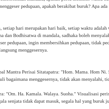
g menggeser pedupaan, apakah berakibat buruk? Apa ad
 setiap hari merupakan hari baik, setiap waktu adalah 
a dan Bodhisatwa di mandala, sadhaka boleh menyala
er pedupaan, ingin membersihkan pedupaan, tidak ped
langsung menggesernya.
al Mantra Perisai Sitatapatra: "Hom. Mama. Hom Ni. S
li bagaimana menggesernya, tidak akan menyalahi, tida
a: "Om. Ha. Kamala. Walaya. Suoha." Visualisasi peri
ala senjata tidak dapat masuk, segala hal yang buruk ju