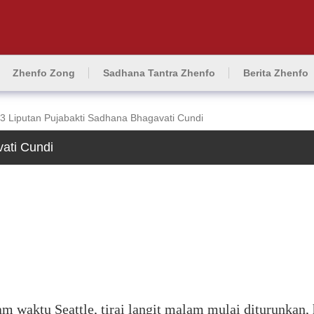
Zhenfo Zong
Sadhana Tantra Zhenfo
Berita Zhenfo
3 Liputan Pujabakti Sadhana Bhagavati Cundi
ati Cundi
am waktu Seattle, tirai langit malam mulai diturunkan