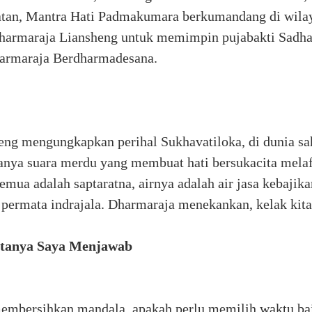
tan, Mantra Hati Padmakumara berkumandang di wilaya
harmaraja Liansheng untuk memimpin pujabakti Sadha
rmaraja Berdharmadesana.
ng mengungkapkan perihal Sukhavatiloka, di dunia sa
anya suara merdu yang membuat hati bersukacita mela
ua adalah saptaratna, airnya adalah air jasa kebajikan
ana permata indrajala. Dharmaraja menekankan, kelak k
rtanya Saya Menjawab
membersihkan mandala, apakah perlu memilih waktu ba