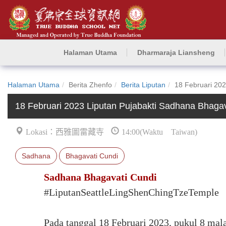
Halaman Utama
Dharmaraja Liansheng
Halaman Utama
Berita Zhenfo
Berita Liputan
18 Februari 202
18 Februari 2023 Liputan Pujabakti Sadhana Bhagav
Lokasi：西雅圖雷藏寺
14:00(Waktu Taiwan)
Sadhana
Bhagavati Cundi
Sadhana Bhagavati Cundi
#LiputanSeattleLingShenChingTzeTemple
Pada tanggal 18 Februari 2023, pukul 8 mal