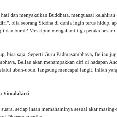
 hati dan menyaksikan Buddhata, menguasai kelahiran
ri", bila seorang Siddha di dunia ingin terus hidup, a
git dan bumi? Meskipun mengalami tiga petaka besar dan
dup, bisa saja. Seperti Guru Padmasambhava, Beliau jug
mbhava, Beliau akan menampakkan diri di hadapan A
elalui ubun-ubun, langsung mencapai langit, inilah ya
 Vimalakirti
uara, setiap insan memahaminya sesuai akar masing
adi Dharma avenika."