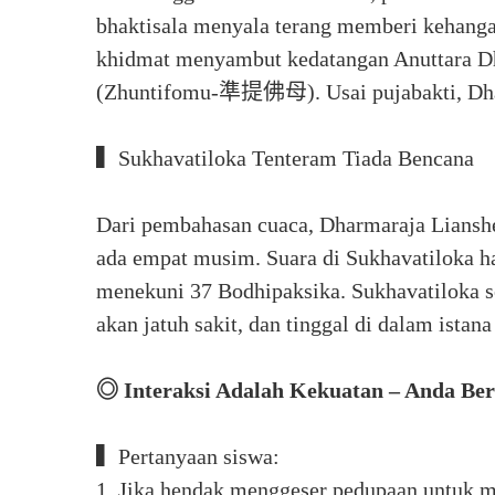
bhaktisala menyala terang memberi kehanga
khidmat menyambut kedatangan Anuttara D
(Zhuntifomu-準提佛母). Usai pujabakti, Dha
▍Sukhavatiloka Tenteram Tiada Bencana
Dari pembahasan cuaca, Dharmaraja Lianshe
ada empat musim. Suara di Sukhavatiloka h
menekuni 37 Bodhipaksika. Sukhavatiloka sem
akan jatuh sakit, dan tinggal di dalam ist
◎ Interaksi Adalah Kekuatan – Anda Be
▍Pertanyaan siswa:
1. Jika hendak menggeser pedupaan untuk 