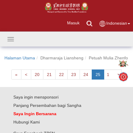
Masuk
Indonesian
Toggle
navigation
Halaman Utama
Dharmaraja Liansheng
Petuah Mulia Zhenfo
First
Next
«
<
20
21
22
23
24
25
Saya ingin mensponsori
Panjang Persembahan bagi Sangha
Saya Ingin Bersarana
Hubungi Kami