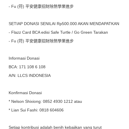
- Fu (符) 平安健康招財除煞學業進步
SETIAP DONASI SENILAI Rp500.000 AKAN MENDAPATKAN
- Flazz Card BCA edisi Safe Turtle / Go Green Tarakan
- Fu (符) 平安健康招財除煞學業進步
Informasi Donasi
BCA: 171 108 6 108
A/N: LLCS INDONESIA
Konfirmasi Donasi
* Nelson Shixiong: 0852 4930 1212 atau
* Lian Sui Fashi: 0818 604606
Setiap kontribusi adalah benih kebajikan yang turut