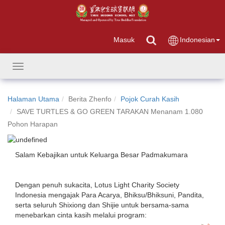
Masuk
Indonesian
Toggle
navigation
Halaman Utama
Berita Zhenfo
Pojok Curah Kasih
SAVE TURTLES & GO GREEN TARAKAN Menanam 1.080
Pohon Harapan
Salam Kebajikan untuk Keluarga Besar Padmakumara
Dengan penuh sukacita, Lotus Light Charity Society
Indonesia mengajak Para Acarya, Bhiksu/Bhiksuni, Pandita,
serta seluruh Shixiong dan Shijie untuk bersama-sama
menebarkan cinta kasih melalui program: