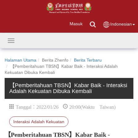
Masuk
Indonesian
Toggle
navigation
Halaman Utama
Berita Zhenfo
Berita Terbaru
【Pemberitahuan TBSN】Kabar Baik - Interaksi Adalah
Kekuatan Dibuka Kembali
【Pemberitahuan TBSN】Kabar Baik - Interaksi
Adalah Kekuatan Dibuka Kembali
Tanggal：2022/01/26
20:00(Waktu Taiwan)
Interaksi Adalah Kekuatan
【Pemberitahuan TBSN】Kabar Baik -