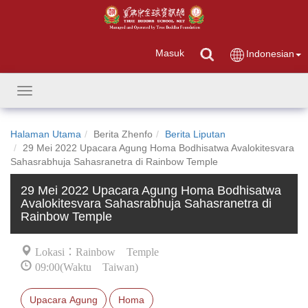
Masuk
Indonesian
Toggle
navigation
Halaman Utama
Berita Zhenfo
Berita Liputan
29 Mei 2022 Upacara Agung Homa Bodhisatwa Avalokitesvara
Sahasrabhuja Sahasranetra di Rainbow Temple
29 Mei 2022 Upacara Agung Homa Bodhisatwa
Avalokitesvara Sahasrabhuja Sahasranetra di
Rainbow Temple
Lokasi：Rainbow Temple
09:00(Waktu Taiwan)
Upacara Agung
Homa