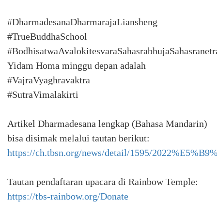
#DharmadesanaDharmarajaLiansheng
#TrueBuddhaSchool
#BodhisatwaAvalokitesvaraSahasrabhujaSahasranetr
Yidam Homa minggu depan adalah
#VajraVyaghravaktra
#SutraVimalakirti
Artikel Dharmadesana lengkap (Bahasa Mandarin)
bisa disimak melalui tautan berikut:
https://ch.tbsn.org/news/detail/159
Tautan pendaftaran upacara di Rainbow Temple:
https://tbs-rainbow.org/Donate