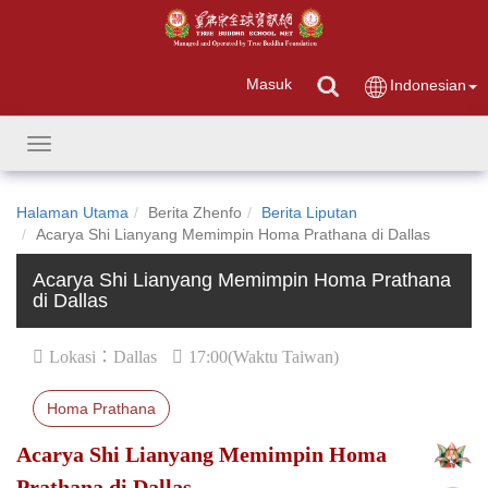
Masuk
Indonesian
Toggle
navigation
Halaman Utama
Berita Zhenfo
Berita Liputan
Acarya Shi Lianyang Memimpin Homa Prathana di Dallas
Acarya Shi Lianyang Memimpin Homa Prathana
di Dallas
Lokasi：Dallas
17:00(Waktu Taiwan)
Homa Prathana
Acarya Shi Lianyang Memimpin Homa
Prathana di Dallas