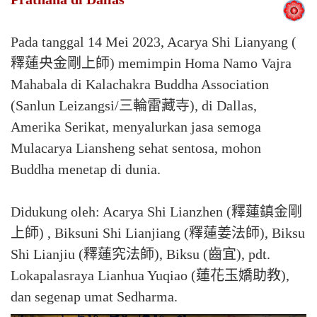
Pada tanggal 14 Mei 2023, Acarya Shi Lianyang (
釋蓮央金剛上師) memimpin Homa Namo Vajra
Mahabala di Kalachakra Buddha Association
(Sanlun Leizangsi/三輪雷藏寺), di Dallas,
Amerika Serikat, menyalurkan jasa semoga
Mulacarya Liansheng sehat sentosa, mohon
Buddha menetap di dunia.
Didukung oleh: Acarya Shi Lianzhen (釋蓮鎮金剛
上師) , Biksuni Shi Lianjiang (釋蓮姜法師), Biksu
Shi Lianjiu (釋蓮究法師), Biksu (齒宜), pdt.
Lokapalasraya Lianhua Yuqiao (蓮花玉嬌助教),
dan segenap umat Sedharma.