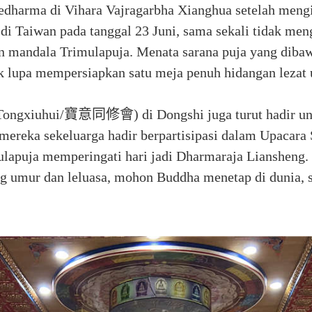
Sedharma di Vihara Vajragarbha Xianghua setelah men
di Taiwan pada tanggal 23 Juni, sama sekali tidak meng
mandala Trimulapuja. Menata sarana puja yang dibawa 
ak lupa mempersiapkan satu meja penuh hidangan lezat
Tongxiuhui/寶意同修會) di Dongshi juga turut hadir untuk
 mereka sekeluarga hadir berpartisipasi dalam Upacara
ulapuja memperingati hari jadi Dharmaraja Liansheng
ng umur dan leluasa, mohon Buddha menetap di dunia,