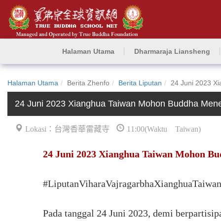
Halaman Utama
Dharmaraja Liansheng
Halaman Utama
Berita Zhenfo
Berita Liputan
24 Juni 2023 X
24 Juni 2023 Xianghua Taiwan Mohon Buddha Mene
Lokasi：台灣香華雷藏寺
11:00(Waktu Taiwan)
24 Juni 2023 Xianghua Taiwan Mohon Bu
#LiputanViharaVajragarbhaXianghuaTaiwa
Pada tanggal 24 Juni 2023, demi berpartisi