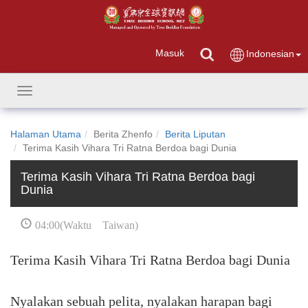
Masuk
Indonesian
Toggle
navigation
Halaman Utama
Berita Zhenfo
Berita Liputan
Terima Kasih Vihara Tri Ratna Berdoa bagi Dunia
Terima Kasih Vihara Tri Ratna Berdoa bagi
Dunia
04:00(Waktu Taiwan)
Terima Kasih Vihara Tri Ratna Berdoa bagi Dunia
Nyalakan sebuah pelita, nyalakan harapan bagi