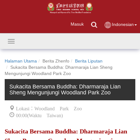
Masuk
Indonesian
Toggle
navigation
Halaman Utama
Berita Zhenfo
Berita Liputan
Sukacita Bersama Buddha: Dharmaraja Lian Sheng
Mengunjungi Woodland Park Zoo
Sukacita Bersama Buddha: Dharmaraja Lian
Sheng Mengunjungi Woodland Park Zoo
Lokasi：Woodland Park Zoo
00:00(Waktu Taiwan)
Sukacita Bersama Buddha: Dharmaraja Lian