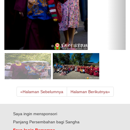
Saya ingin mensponsori
Panjang Persembahan bagi Sangha
Saya Ingin Bersarana
Hubungi Kami
Grup Facebook TBSN
Laman Facebook TBSN
TBSN Facebook English
TBSN Facebook Indonesia
Universitas Online Sekolah Buddha Sejati
Pusdiklat Weide Zhenfo Zong
Siaran Langsung
Seattle Ling Shen Ching Tze Temple
Rainbow Temple
Taiwan Lei Tsang Temple