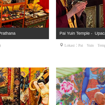
Prathana
Pai Yuin Temple - Upac
)
Lokasi：Pai Yuin Temp