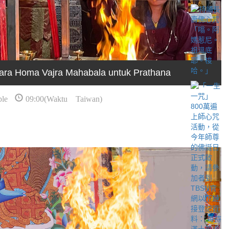
ara Homa Vajra Mahabala untuk Prathana
le
09:00(Waktu Taiwan)