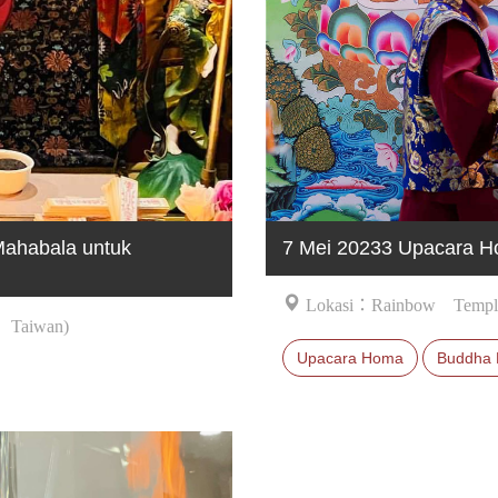
Mahabala untuk
7 Mei 20233 Upacara H
Lokasi：Rainbow Templ
 Taiwan)
Upacara Homa
Buddha 