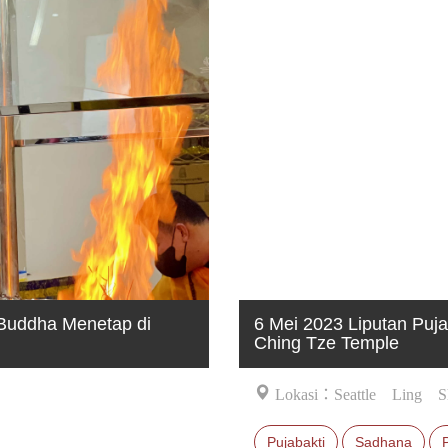
Buddha Menetap di
6 Mei 2023 Liputan Puj
Ching Tze Temple
Lokasi：Seattle Ling 
Pujabakti
Sadhana