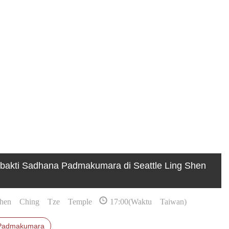
abakti Sadhana Padmakumara di Seattle Ling Shen
Shen Ching Tze Temple
17:00(Waktu Taiwan)
Padmakumara