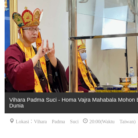
Vihara Padma Suci - Homa Vajra Mahabala Mohon 
Dunia
Lokasi：Vihara Padma Suci
20:00(Waktu Taiwan)