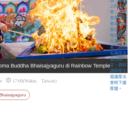
oma Buddha Bhaisajyaguru di Rainbow Temple
e
17:00(Waktu Taiwan)
Bhaisajyaguru