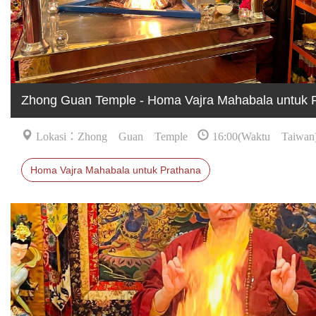
Zhong Guan Temple - Homa Vajra Mahabala untuk 
Lokasi：Zhong Guan Temple
16:00(Waktu Taiwan
Homa Vajra Mahabala untuk Prathana