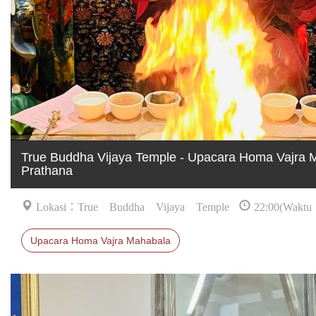
True Buddha Vijaya Temple - Upacara Homa Vajra 
Prathana
Lokasi：True Buddha Vijaya Temple
22:00(Waktu
Upacara Homa Vajra Mahabala