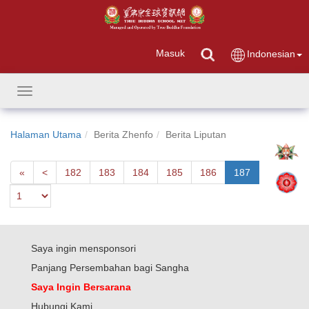
Masuk
Indonesian
Toggle
navigation
Halaman Utama
Berita Zhenfo
Berita Liputan
First
Next
«
<
182
183
184
185
186
187
Saya ingin mensponsori
Panjang Persembahan bagi Sangha
Saya Ingin Bersarana
Hubungi Kami