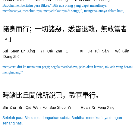
Shòu Chí
Zh
ě Ruò Zhuó Jì Zhōng Ruò Zhuó Yī Zhōng
Buddha memberitahu para Biksu:“ Bila ada orang yang dapat menulisnya,
membacanya,
menekuninya, menyelipkannya di sanggul, mengenakannya dalam baju,
隨 身 而 行 ；一 切 諸 惡 ， 悉 皆 退 散 ，
無 敢 當 者
。」
Suí Shēn
Ér Xíng Yī Qi
è
Zhū
È
Xī Jiē Tuì Sàn
Wú Gǎn
Dang Zhě
menyertai diri ke mana pun pergi; segala marabahaya, jelas akan lenyap,
tak ada yang berani
menghadang.”
時 諸 比 丘 聞 佛 所 說 已 ， 歡 喜 奉 行 。
Shí Zhū Bǐ Qiū Wén Fó Suǒ Shuō Yǐ Huan Xǐ Fèng Xíng
Setelah para Biksu mendengarkan sabda Buddha, menekuninya dengan
senang hati.