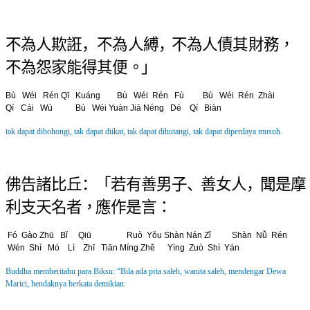
不 為 人 欺 誑 ， 不 為 人 縛 ，
不 為 人 債 其 財 務 ，
不 為 怨 家 能 得 其 便 。」
B
ù
Wéi Rén Qī Kuáng B
ù
Wéi Rén Fù
B
ù
Wéi Rén Zhài
Qí
Cái Wù B
ù
Wéi Yuàn Jiā Néng Dé Qí Biàn
tak dapat dibohongi, tak dapat diikat,
tak dapat dihutangi, tak dapat diperdaya musuh.
佛 告 諸 比 丘 ：「 若 有 善 男 子 、善 女 人 ，
聞 是 摩
利 支 天 名 者 ，應 作 是 言 ：
Fó Gào Zhū Bǐ Qiū Ruò Yǒu Shàn Nán Zǐ Shàn Nǚ Rén
Wén Shì Mó
Lì Zhī Tiān Míng Zhě Yìng Zuò Shì Yán
Buddha memberitahu para Biksu: “Bila ada pria saleh, wanita saleh,
mendengar Dewa
Marici, hendaknya berkata demikian: