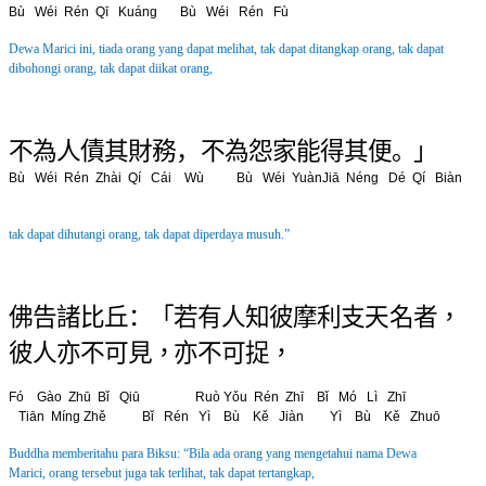
B
ù
Wéi Rén Qī Kuáng B
ù
Wéi Rén Fù
Dewa Marici ini, tiada orang yang dapat melihat,
tak dapat ditangkap orang, tak dapat
dibohongi orang, tak dapat diikat orang,
不 為 人 債 其 財 務 ， 不 為 怨 家 能 得 其 便 。」
B
ù
Wéi Rén Zhài Qí Cái Wù B
ù
Wéi YuànJiā Néng Dé Qí Biàn
tak dapat dihutangi orang, tak dapat diperdaya musuh.”
佛 告 諸 比 丘 ：「 若 有 人 知 彼 摩 利 支 天
名 者 ，
彼 人 亦 不 可 見 ，亦 不 可 捉 ，
Fó Gào Zhū Bǐ Qiū Ruò Yǒu Rén Zhī Bǐ Mó Lì Zhī
Tiān
Míng Zhě Bǐ Rén Yì B
ù
Kě Jiàn Yì B
ù
Kě Zhuō
Buddha memberitahu para Biksu: “Bila ada orang yang mengetahui nama Dewa
Marici,
orang tersebut juga tak terlihat, tak dapat tertangkap,