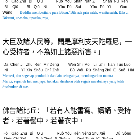
Fó Gào Zhū Bǐ Qiū Ruò Yǒu Shàn Nán Zǐ Shàn Nǚ Rén
Bǐ Qiū Bǐ Qiū Ní Yōu Pó Sai Yōu Pó Yí Guó
Wáng
Buddha memberitahu para Biksu:“Bila ada pria saleh, wanita saleh, B
iksu,
Biksuni, upasaka, upasika, raja,
大 臣 及 諸 人 民 等 ， 聞 是 摩 利 支 天 陀 羅 尼 ，
一
心 受 持 者 ， 不 為 如 上 諸 惡 所 害 。」
Dà Chén Jí Zhū Rén MínDěng Wén Shì Mó Lì Zhī Tiān Tuó Luó
Ní
Yī Xīn Shòu Chí Zhě B
ù
Wéi Rú Shàng Zhū
È Suǒ Hài
Menteri, dan segenap penduduk dan lain sebagainya, mendengarkan mantra
Marici,
sepenuh hati menjapa, tak akan dicelakai oleh segala marabahaya yang telah
disebutkan di atas.
佛 告 諸 比 丘 ：「 若 有 人 能 書 寫
、
讀 誦
、受 持
者 ， 若 著 髻 中 ， 若 著 衣 中 ，
Fó Gào Zhū Bǐ Qiū Ruò Yǒu Rén Néng Shū Xiě Dú Sòng