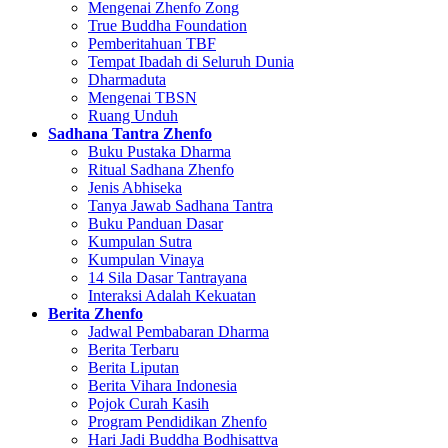
Mengenai Zhenfo Zong
True Buddha Foundation
Pemberitahuan TBF
Tempat Ibadah di Seluruh Dunia
Dharmaduta
Mengenai TBSN
Ruang Unduh
Sadhana Tantra Zhenfo
Buku Pustaka Dharma
Ritual Sadhana Zhenfo
Jenis Abhiseka
Tanya Jawab Sadhana Tantra
Buku Panduan Dasar
Kumpulan Sutra
Kumpulan Vinaya
14 Sila Dasar Tantrayana
Interaksi Adalah Kekuatan
Berita Zhenfo
Jadwal Pembabaran Dharma
Berita Terbaru
Berita Liputan
Berita Vihara Indonesia
Pojok Curah Kasih
Program Pendidikan Zhenfo
Hari Jadi Buddha Bodhisattva