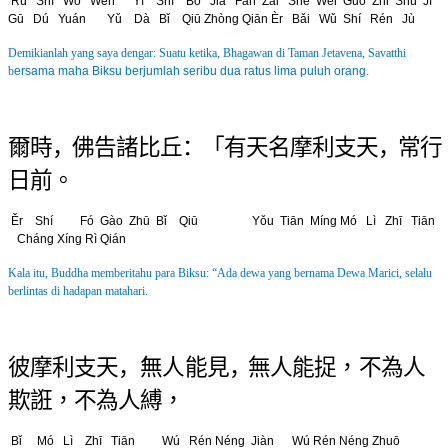
Rú Shì Wǒ Wén Yī Shí Bo Jiā Fàn Zài Shě Wèi Guó Zhǐ Shù
Jĭ
Gū Dú Yuán Yǔ Dà Bǐ Qiū Zhòng Qiān Èr Bǎi Wǔ Shí Rén Jù
Demikianlah yang saya dengar: Suatu ketika, Bhagawan di Taman Jetavena, Savatthi
b
ersama maha Biksu berjumlah seribu dua ratus lima puluh orang.
爾 時 ，佛 告 諸 比 丘 ：「 有 天 名 摩 利 支 天
，
常 行
日 前 。
Ěr Shí Fó Gào Zhū Bǐ Qiū Yǒu Tiān Míng Mó Lì Zhī Tiān
Cháng Xíng Rì Qián
Kala itu, Buddha memberitahu para Biksu: “Ada dewa yang bernama Dewa Marici,
selalu
berlintas di hadapan matahari.
彼 摩 利 支 天 ， 無 人 能 見 ，
無 人 能 捉 ， 不 為 人
欺 誑 ， 不 為 人 縛 ，
Bǐ Mó Lì Zhī Tiān Wú Rén Néng Jiàn
Wú Rén Néng Zhuō