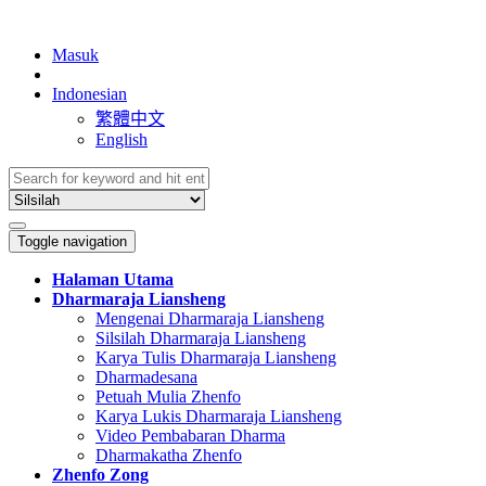
Masuk
Indonesian
繁體中文
English
Toggle navigation
Halaman Utama
Dharmaraja Liansheng
Mengenai Dharmaraja Liansheng
Silsilah Dharmaraja Liansheng
Karya Tulis Dharmaraja Liansheng
Dharmadesana
Petuah Mulia Zhenfo
Karya Lukis Dharmaraja Liansheng
Video Pembabaran Dharma
Dharmakatha Zhenfo
Zhenfo Zong