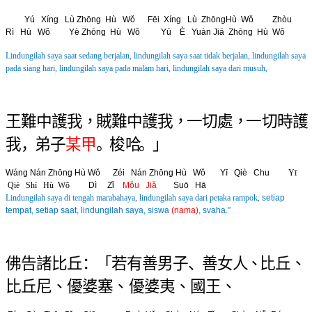
Y
ú Xíng Lù Zhōng Hù Wǒ Fēi Xíng Lù ZhōngHù Wǒ
Zhòu
Rì Hù Wǒ Yè Zhōng Hù Wǒ Y
ú È Yuàn Jiā Zhōng Hù Wǒ
Lindungilah saya saat sedang berjalan, lindungilah saya saat tidak berjalan, l
indungilah saya
pada siang hari, lindungilah saya pada malam hari, lindungilah saya dari musuh,
王 難 中 護 我 ，賊 難 中 護 我 ，一 切 處 ，
一 切 時 護 
我 ，弟 子
某 甲 
。
梭 哈
。」
Wáng Nán Zhōng Hù Wǒ Zéi Nán Zhōng Hù Wǒ
Yī Qi
è
Chu
Yī
Qiè Shí Hù Wǒ
Dì Zǐ
Mǒu Jiǎ
Suō Hā
Lindungilah saya di tengah marabahaya, lindungilah saya dari petaka rampok,
setiap
tempat, setiap saat, lindungilah saya, siswa
(nama)
, svaha.
”
佛 告 諸 比 丘 ：「 若 有 善 男 子
、
善 女 人
、比 丘 、
比 丘 尼 、 優 婆 塞 、 優 婆 夷 、 國 王 、