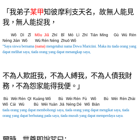
「 我 弟 子
某 甲
知 彼 摩 利 支 天 名 ，
故 無 人 能 見
我 ，無 人 能 捉 我 ，
Wǒ Dì Zǐ
Mǒu Jiǎ
Zhī Bǐ Mó Lì Zhī Tiān Míng
Gù Wú Rén
Néng Jiàn Wǒ Wú Rén Néng Zhuō Wǒ
“Saya siswa bernama
(nama)
mengetahui nama Dewa Mariciini.
Maka itu tiada orang yang
dapat melihat saya, tiada orang yang dapat menangkap saya,
不 為 人 欺 誑 我 ，不 為 人 縛 我 ，
不 為 人 債 我 財
務 ，不 為 怨 家 能 得 我 便 。」
B
ù
Wéi Rén Qī Kuáng Wǒ B
ù
Wéi Rén Fù Wǒ
B
ù
Wéi Rén Zhài
Wǒ Cái Wù B
ù
Wéi Yuàn Jiā Néng Dé Wǒ Biàn
tiada orang yang dapat membohongi saya, tiada orang yang dapat mengikat saya, t
iada
orang yang dapat berhutang pada saya, tiada musuh yang dapat memperdaya saya.
爾 時 ，世 尊 即 說 咒 曰 ：