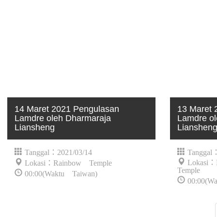
14 Maret 2021 Pengulasan
13 Maret 
Lamdre oleh Dharmaraja
Lamdre ol
Liansheng
Lianshen
Tanggal：2021/03/14
Tanggal
Lokasi
Lokasi：Rainbow Temple
Temple
00:00(Waktu Taiwan)
00:00(W