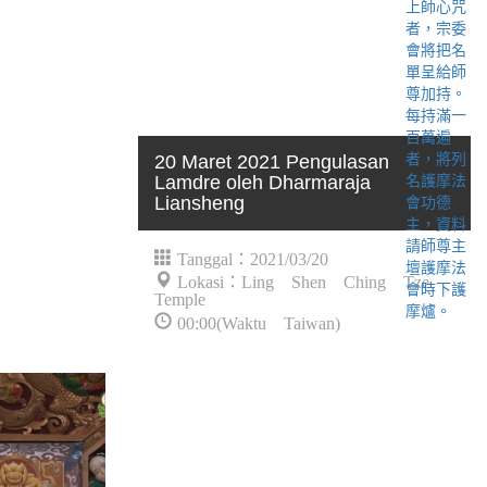
20 Maret 2021 Pengulasan
Lamdre oleh Dharmaraja
Liansheng
Tanggal：2021/03/20
Lokasi：Ling Shen Ching Tze
Temple
00:00(Waktu Taiwan)