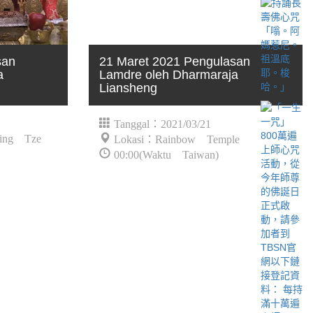
san
21 Maret 2021 Pengulasan
a
Lamdre oleh Dharmaraja
Liansheng
Tanggal：2021/03/21
ing Tze
Lokasi：Rainbow Temple
00:00(Waktu Taiwan)