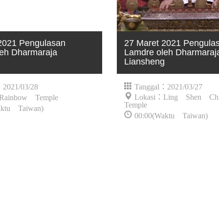
2021 Pengulasan
27 Maret 2021 Pengula
eh Dharmaraja
Lamdre oleh Dharmaraj
g
Liansheng
：2021/03/28
Tanggal：2021/03/27
Lokasi：Ling Shen Ch
Rainbow Temple
Temple
aktu Taiwan)
00:00(Waktu Taiwan)