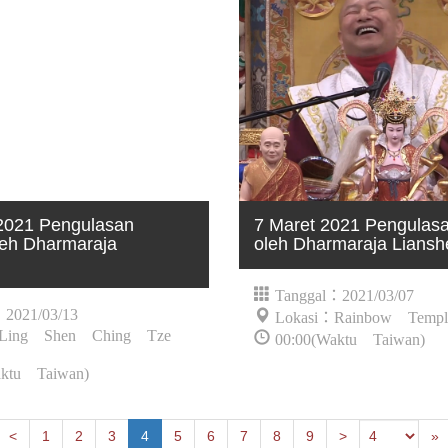
2021 Pengulasan
7 Maret 2021 Pengulas
eh Dharmaraja
oleh Dharmaraja Lians
g
Tanggal：2021/03/07
：2021/03/13
Lokasi：Rainbow Templ
：Ling Shen Ching Tze
00:00(Waktu Taiwan)
aktu Taiwan)
Next
Previous
L
<
1
2
3
4
5
6
7
8
9
>
»