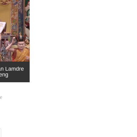
an Lamdre
heng
e
ast