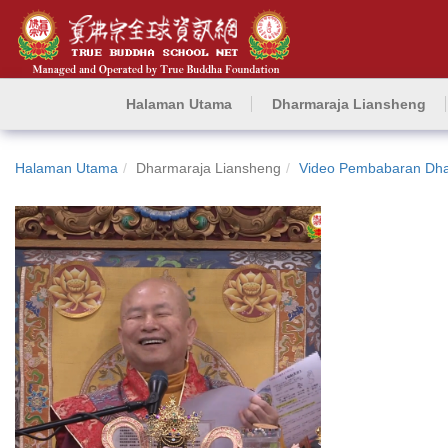
Halaman Utama
Dharmaraja Liansheng
Halaman Utama
Dharmaraja Liansheng
Video Pembabaran Dh