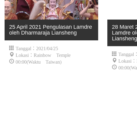
25 April 2021 Pengulasan Lamdre
28 Maret 
oleh Dharmaraja Liansheng
Lamdre ol
Lianshen
Tanggal：2021/04/25
Tanggal
Lokasi：Rainbow Temple
Lokasi：
00:00(Waktu Taiwan)
00:00(W