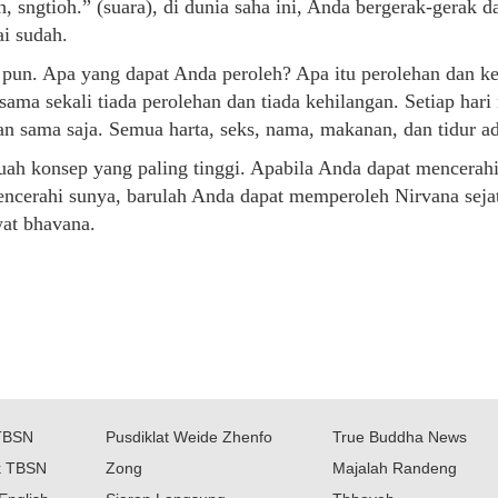
, sngtioh.” (suara), di dunia saha ini, Anda bergerak-gerak
ai sudah.
apa pun. Apa yang dapat Anda peroleh? Apa itu perolehan dan k
sama sekali tiada perolehan dan tiada kehilangan. Setiap hari
an sama saja. Semua harta, seks, nama, makanan, dan tidur a
h konsep yang paling tinggi. Apabila Anda dapat mencerahi
encerahi sunya, barulah Anda dapat memperoleh Nirvana seja
wat bhavana.
TBSN
Pusdiklat Weide Zhenfo
True Buddha News
k TBSN
Zong
Majalah Randeng