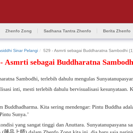
Zhenfo Zong
Sadhana Tantra Zhenfo
Berita Zhenfo
siddhi Sinar Pelangi
529 - Asmrti sebagai Buddharatna Sambodhi (1
 - Asmrti sebagai Buddharatna Sambodhi
haratna Sambodhi, terlebih dahulu mengulas Sunyatanupasya
isasi inti, mesti terlebih dahulu bervisualisasi kesunyataan. 
am Buddhadharma. Kita sering mendengar: Pintu Buddha adal
Pintu Sunya.’
ndisi yang sangat tinggi dan Anuttara. Sunyatanupasyana san
pin (蓮品上師) dalam Zhenfo Zong kita ini, dia baru saja parin