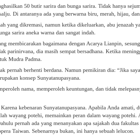
ghasilkan 50 butir sarira dan bunga sarira. Tidak hanya sejuml
 salju. Di antaranya ada yang berwarna biru, merah, hijau, da
zah yang dikremasi, namun ketika dikeluarkan, abu jenazah y
nga sarira aneka warna dan sangat indah.
ang membicarakan bagaimana dengan Acarya Lianpin, sesun
ak parinirvana, dia masih sempat bersadhana. Ketika menin
ntuk Mudra Padma.
dak pernah berhenti berdana. Namun pemikiran dia: “Jika say
merupakan konsep Sunyatanupasyana.
emperoleh nama, memperoleh keuntungan, dan tidak melepas
arena kebenaran Sunyatanupasyana. Apabila Anda amati, dun
alah wayang potehi, memainkan peran dalam wayang potehi. 
Dahulu pernah ada yang menanyakan apa sajakah dua fakultas 
opera Taiwan. Sebenarnya bukan, ini hanya sebuah lelucon.