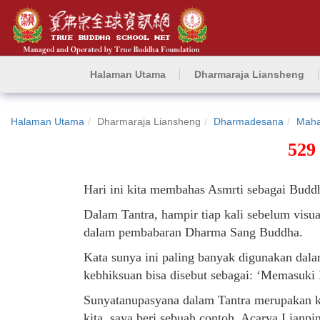
Halaman Utama
Dharmaraja Liansheng
Halaman Utama
Dharmaraja Liansheng
Dharmadesana
Maha
529
Hari ini kita membahas Asmrti sebagai Budd
Dalam Tantra, hampir tiap kali sebelum visual
dalam pembabaran Dharma Sang Buddha.
Kata sunya ini paling banyak digunakan dal
kebhiksuan bisa disebut sebagai: ‘Memasuki 
Sunyatanupasyana dalam Tantra merupakan ko
kita, saya beri sebuah contoh, Acarya Lian