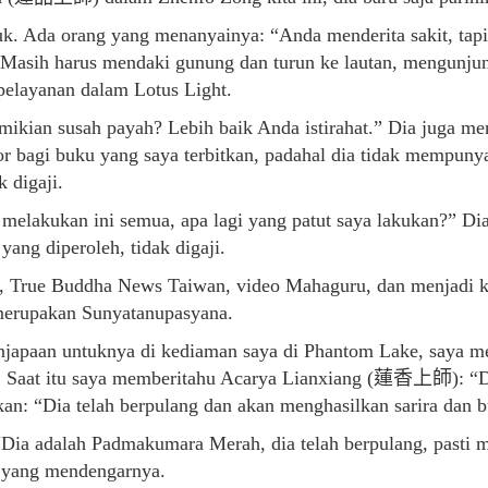
uk. Ada orang yang menanyainya: “Anda menderita sakit, tap
Masih harus mendaki gunung dan turun ke lautan, mengunjungi
pelayanan dalam Lotus Light.
ikian susah payah? Lebih baik Anda istirahat.” Dia juga m
 bagi buku yang saya terbitkan, padahal dia tidak mempunya
 digaji.
 melakukan ini semua, apa lagi yang patut saya lakukan?” D
yang diperoleh, tidak digaji.
n, True Buddha News Taiwan, video Mahaguru, dan menjadi 
a merupakan Sunyatanupasyana.
penjapaan untuknya di kediaman saya di Phantom Lake, saya 
Saat itu saya memberitahu Acarya Lianxiang (蓮香上師): “Dia 
: “Dia telah berpulang dan akan menghasilkan sarira dan bu
ia adalah Padmakumara Merah, dia telah berpulang, pasti me
 yang mendengarnya.