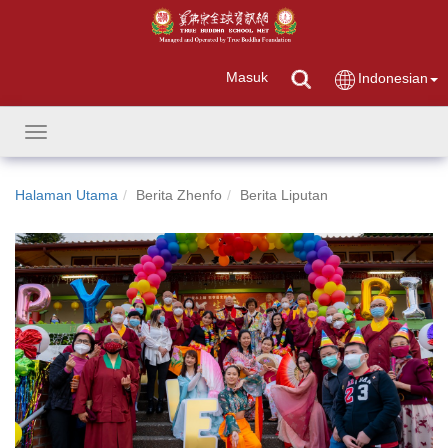
Masuk
Indonesian
Toggle
navigation
Halaman Utama
Berita Zhenfo
Berita Liputan