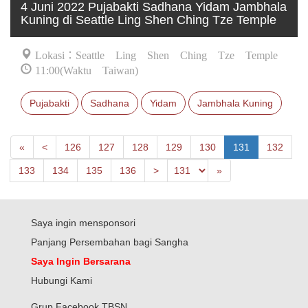
4 Juni 2022 Pujabakti Sadhana Yidam Jambhala
Kuning di Seattle Ling Shen Ching Tze Temple
Lokasi：Seattle Ling Shen Ching Tze Temple
11:00(Waktu Taiwan)
Pujabakti
Sadhana
Yidam
Jambhala Kuning
First
Next
«
<
126
127
128
129
130
131
132
Previous
Last
133
134
135
136
>
»
Saya ingin mensponsori
Panjang Persembahan bagi Sangha
Saya Ingin Bersarana
Hubungi Kami
Grup Facebook TBSN