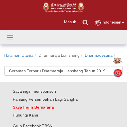
Masuk
Indonesian
Toggle
navigation
Halaman Utama
Dharmaraja Liansheng
Dharmadesana
Saya ingin mensponsori
Panjang Persembahan bagi Sangha
Saya Ingin Bersarana
Hubungi Kami
Grup Facebook TBSN