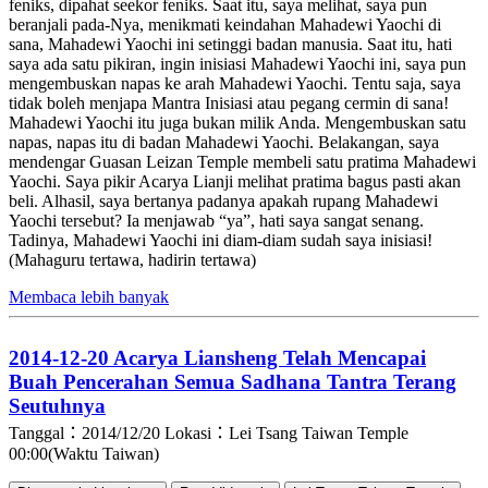
feniks, dipahat seekor feniks. Saat itu, saya melihat, saya pun
beranjali pada-Nya, menikmati keindahan Mahadewi Yaochi di
sana, Mahadewi Yaochi ini setinggi badan manusia. Saat itu, hati
saya ada satu pikiran, ingin inisiasi Mahadewi Yaochi ini, saya pun
mengembuskan napas ke arah Mahadewi Yaochi. Tentu saja, saya
tidak boleh menjapa Mantra Inisiasi atau pegang cermin di sana!
Mahadewi Yaochi itu juga bukan milik Anda. Mengembuskan satu
napas, napas itu di badan Mahadewi Yaochi. Belakangan, saya
mendengar Guasan Leizan Temple membeli satu pratima Mahadewi
Yaochi. Saya pikir Acarya Lianji melihat pratima bagus pasti akan
beli. Alhasil, saya bertanya padanya apakah rupang Mahadewi
Yaochi tersebut? Ia menjawab “ya”, hati saya sangat senang.
Tadinya, Mahadewi Yaochi ini diam-diam sudah saya inisiasi!
(Mahaguru tertawa, hadirin tertawa)
Membaca lebih banyak
2014-12-20 Acarya Liansheng Telah Mencapai
Buah Pencerahan Semua Sadhana Tantra Terang
Seutuhnya
Tanggal：2014/12/20
Lokasi：Lei Tsang Taiwan Temple
00:00(Waktu Taiwan)