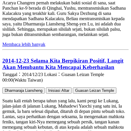
Acarya Changren pernah melakukan bakti sosial di sana, saat
Panchan ke-9 berada di Qinghai, Yushu, mentransmisikan Sadhana
Kalacakra yang terakhir kali. Guru Sakya Dezhung di sana
mendapatkan Sadhana Kalacakra, Beliau mentransmisikan kepada
saya, yaitu Dharmaraja Liansheng Sheng-yen Lu, ini adalah dua
sislilah. Sehingga, merupakan silsilah sejati, bukan silsilah palsu,
juga bukan ditransmisikan sembarangan, melainkan sejati.
Membaca lebih banyak
2014-12-23 Selama Kita Berpikiran Positif, Langit
Akan Membantu Kita Mencapai Keberhasilan
Tanggal：2014/12/23
Lokasi：Guasan Leizan Temple
00:00(Waktu Taiwan)
Dharmaraja Liansheng
Inisiasi Altar
Guasan Leizan Temple
Suatu kali entah berapa tahun yang lalu, kami pergi ke Lukang,
jalan-jalan di jalanan Lukang, Mahadewi Yaochi yang satu ini, Ia
gemuk, Ia baru selesai dipahat, ditaruh di depan pintu sebuah toko.
Lantas, saya perhatikan dengan seksama, Ia mengenakan mahkota
feniks, tangan kiri-Nya memegang sebuah persik, tangan kanan
memegang sebuah kebutan, di atas kepala adalah sebuah mahkota