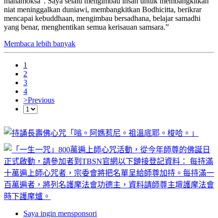
mahamoksa”. Saya selalu mengimbau insan untuk membangkitkan
niat meninggalkan duniawi, membangkitkan Bodhicitta, berikrar
mencapai kebuddhaan, mengimbau bersadhana, belajar samadhi
yang benar, menghentikan semua kerisauan samsara.”
Membaca lebih banyak
1
2
3
4
>
Previous
Saya ingin mensponsori