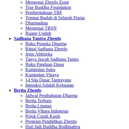
Mengenai Zhenfo Zong
True Buddha Foundation
Pemberitahuan TBF
Tempat Ibadah di Seluruh Dunia
Dharmaduta
Mengenai TBSN
Ruang Unduh
Sadhana Tantra Zhenfo
Buku Pustaka Dharma
Ritual Sadhana Zhenfo
Jenis Abhiseka
Tanya Jawab Sadhana Tantra
Buku Panduan Dasar
Kumpulan Sutra
Kumpulan Vinaya
14 Sila Dasar Tantrayana
Interaksi Adalah Kekuatan
Berita Zhenfo
Jadwal Pembabaran Dharma
Berita Terbaru
Berita Liputan
Berita Vihara Indonesia
Pojok Curah Kasih
Program Pendidikan Zhenfo
Hari Jadi Buddha Bodhisattva