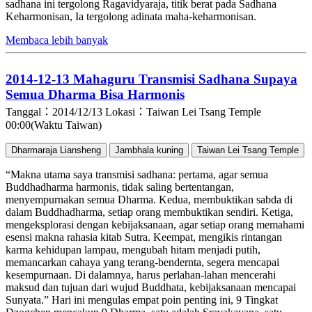
sadhana ini tergolong Ragavidyaraja, titik berat pada Sadhana
Keharmonisan, Ia tergolong adinata maha-keharmonisan.
Membaca lebih banyak
2014-12-13 Mahaguru Transmisi Sadhana Supaya
Semua Dharma Bisa Harmonis
Tanggal：2014/12/13
Lokasi：Taiwan Lei Tsang Temple
00:00(Waktu Taiwan)
Dharmaraja Liansheng
Jambhala kuning
Taiwan Lei Tsang Temple
“Makna utama saya transmisi sadhana: pertama, agar semua
Buddhadharma harmonis, tidak saling bertentangan,
menyempurnakan semua Dharma. Kedua, membuktikan sabda di
dalam Buddhadharma, setiap orang membuktikan sendiri. Ketiga,
mengeksplorasi dengan kebijaksanaan, agar setiap orang memahami
esensi makna rahasia kitab Sutra. Keempat, mengikis rintangan
karma kehidupan lampau, mengubah hitam menjadi putih,
memancarkan cahaya yang terang-bendernta, segera mencapai
kesempurnaan. Di dalamnya, harus perlahan-lahan mencerahi
maksud dan tujuan dari wujud Buddhata, kebijaksanaan mencapai
Sunyata.” Hari ini mengulas empat poin penting ini, 9 Tingkat