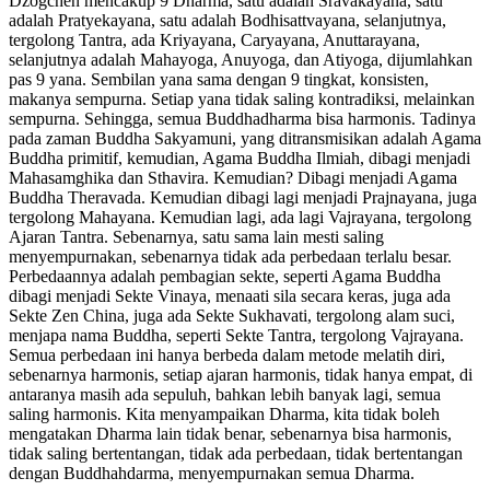
Dzogchen mencakup 9 Dharma, satu adalah Sravakayana, satu
adalah Pratyekayana, satu adalah Bodhisattvayana, selanjutnya,
tergolong Tantra, ada Kriyayana, Caryayana, Anuttarayana,
selanjutnya adalah Mahayoga, Anuyoga, dan Atiyoga, dijumlahkan
pas 9 yana. Sembilan yana sama dengan 9 tingkat, konsisten,
makanya sempurna. Setiap yana tidak saling kontradiksi, melainkan
sempurna. Sehingga, semua Buddhadharma bisa harmonis. Tadinya
pada zaman Buddha Sakyamuni, yang ditransmisikan adalah Agama
Buddha primitif, kemudian, Agama Buddha Ilmiah, dibagi menjadi
Mahasamghika dan Sthavira. Kemudian? Dibagi menjadi Agama
Buddha Theravada. Kemudian dibagi lagi menjadi Prajnayana, juga
tergolong Mahayana. Kemudian lagi, ada lagi Vajrayana, tergolong
Ajaran Tantra. Sebenarnya, satu sama lain mesti saling
menyempurnakan, sebenarnya tidak ada perbedaan terlalu besar.
Perbedaannya adalah pembagian sekte, seperti Agama Buddha
dibagi menjadi Sekte Vinaya, menaati sila secara keras, juga ada
Sekte Zen China, juga ada Sekte Sukhavati, tergolong alam suci,
menjapa nama Buddha, seperti Sekte Tantra, tergolong Vajrayana.
Semua perbedaan ini hanya berbeda dalam metode melatih diri,
sebenarnya harmonis, setiap ajaran harmonis, tidak hanya empat, di
antaranya masih ada sepuluh, bahkan lebih banyak lagi, semua
saling harmonis. Kita menyampaikan Dharma, kita tidak boleh
mengatakan Dharma lain tidak benar, sebenarnya bisa harmonis,
tidak saling bertentangan, tidak ada perbedaan, tidak bertentangan
dengan Buddhahdarma, menyempurnakan semua Dharma.