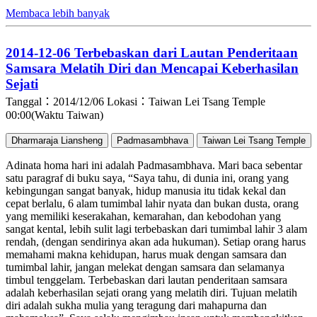
Membaca lebih banyak
2014-12-06 Terbebaskan dari Lautan Penderitaan
Samsara Melatih Diri dan Mencapai Keberhasilan
Sejati
Tanggal：2014/12/06
Lokasi：Taiwan Lei Tsang Temple
00:00(Waktu Taiwan)
Dharmaraja Liansheng
Padmasambhava
Taiwan Lei Tsang Temple
Adinata homa hari ini adalah Padmasambhava. Mari baca sebentar
satu paragraf di buku saya, “Saya tahu, di dunia ini, orang yang
kebingungan sangat banyak, hidup manusia itu tidak kekal dan
cepat berlalu, 6 alam tumimbal lahir nyata dan bukan dusta, orang
yang memiliki keserakahan, kemarahan, dan kebodohan yang
sangat kental, lebih sulit lagi terbebaskan dari tumimbal lahir 3 alam
rendah, (dengan sendirinya akan ada hukuman). Setiap orang harus
memahami makna kehidupan, harus muak dengan samsara dan
tumimbal lahir, jangan melekat dengan samsara dan selamanya
timbul tenggelam. Terbebaskan dari lautan penderitaan samsara
adalah keberhasilan sejati orang yang melatih diri. Tujuan melatih
diri adalah sukha mulia yang teragung dari mahapurna dan