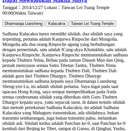
Dapat Mewujudkan Makna Sunya
Tanggal：2014/12/27
Lokasi：Taiwan Lei Tsang Temple
00:00(Waktu Taiwan)
Dharmaraja Liansheng
Kalacakra
Taiwan Lei Tsang Temple
Sadhana Kalacakra harus memiliki silsilah, dua silsilah saya yang
terpenting, pertama adalah Kanjurwa Rinpoche dari Mongolia,
Mongolia ada dua orang Rinpoche agung yang berhubungan
dengan pemerintah, satu adalah ICang-skya Khutukhtu, satu adalah
Kanjurwa Rinpoche. Kanjurwa Rinpoche mentransmisikan sadhana
kepada Thubten Nima, Beliau pada zaman Dinasti Man dan Qing,
pernah menyusun semua Sutra Tibetan Tantra, Thubten Nima
mentransmisikan sadhana kepada Thubten Dali, Thubten Dali
adalah guru dari Thubten Dhargye, Thubten Dharyge
mentransmisikan sadhana kepada saya Dharmaraja Liansheng
Sheng-yen Lu, ini adalah silsilah pertama. Saya ingat pada saat
upacara Hong Kong, saya sempat memperlihatkan pada Anda
semua cenderamata silsilah yang diberikan oleh Guru Thubten
Dhargye kepada saya, yaitu sepucuk surat, di dalam tertulis silsilah
dan metode penekunan Sadhana Kalacakra, ini adalah Sadhana
Kalacakra yang Mahaguru transmisikan, ada silsilahnya, bukan
transmisi sembarangan, juga bukan transmisi palsu, melainkan
silsilah asli. Silsilah kedua adalah Panchan ke-9, saat Panchan ke-9
kembali dari Beijing ke Tibet, sampai di Gansu, di Qinghai, Yushu,