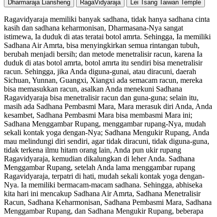
Dharmaraja Liansheng
RagaVidyaraja
Lei Tsang Taiwan Temple
Ragavidyaraja memiliki banyak sadhana, tidak hanya sadhana cinta
kasih dan sadhana keharmonisan, Dharmasana-Nya sangat
istimewa, Ia duduk di atas teratai botol amrta. Sehingga, Ia memiliki
Sadhana Air Amrta, bisa menyingkirkan semua rintangan tubuh,
berubah menjadi bersih; dan metode menetralisir racun, karena Ia
duduk di atas botol amrta, botol amrta itu sendiri bisa menetralisir
racun. Sehingga, jika Anda diguna-gunai, atau diracuni, daerah
Sichuan, Yunnan, Guangxi, Xiangxi ada semacam racun, mereka
bisa memasukkan racun, asalkan Anda menekuni Sadhana
Ragavidyaraja bisa menetralisir racun dan guna-guna; selain itu,
masih ada Sadhana Pembasmi Mara, Mara merasuk diri Anda, Anda
kesambet, Sadhana Pembasmi Mara bisa membasmi Mara ini;
Sadhana Menggambar Rupang, menggambar rupang-Nya, mudah
sekali kontak yoga dengan-Nya; Sadhana Mengukir Rupang, Anda
mau melindungi diri sendiri, agar tidak diracuni, tidak diguna-guna,
tidak terkena ilmu hitam orang lain, Anda pun ukir rupang
Ragavidyaraja, kemudian dikalungkan di leher Anda. Sadhana
Menggambar Rupang, setelah Anda lama menggambar rupang
Ragavidyaraja, terpatri di hati, mudah sekali kontak yoga dengan-
Nya. Ia memiliki bermacam-macam sadhana. Sehingga, abhiseka
kita hari ini mencakup Sadhana Air Amrta, Sadhana Menetralisir
Racun, Sadhana Keharmonisan, Sadhana Pembasmi Mara, Sadhana
Menggambar Rupang, dan Sadhana Mengukir Rupang, beberapa