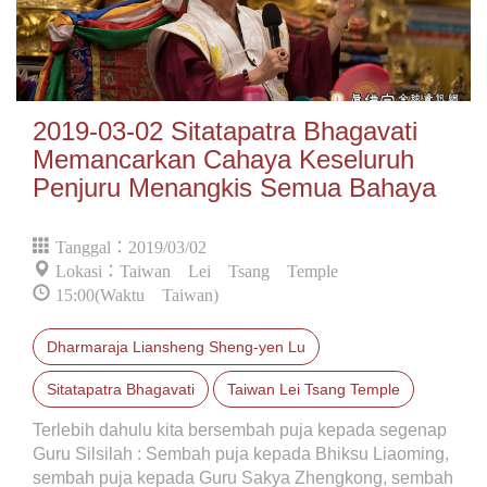
2019-03-02 Sitatapatra Bhagavati
Memancarkan Cahaya Keseluruh
Penjuru Menangkis Semua Bahaya
Tanggal：2019/03/02
Lokasi：Taiwan Lei Tsang Temple
15:00(Waktu Taiwan)
Dharmaraja Liansheng Sheng-yen Lu
Sitatapatra Bhagavati
Taiwan Lei Tsang Temple
Terlebih dahulu kita bersembah puja kepada segenap
Guru Silsilah : Sembah puja kepada Bhiksu Liaoming,
sembah puja kepada Guru Sakya Zhengkong, sembah