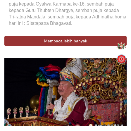
puja kepada Gyalwa Karmapa ke-16, sembah puja
kepada Guru Thubten Dhargye, sembah puja kepada
Tri-ratna Mandala, sembah puja kepada Adhinatha homa
hari ini : Sitatapatra Bhagavati.
Membaca lebih banyak